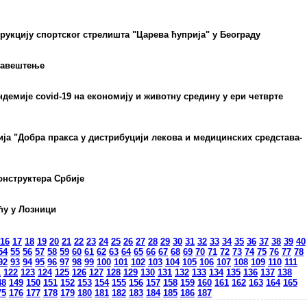
рукцију спортског стрелишта "Царева ћуприја" у Београду
обавештење
демије covid-19 на економију и животну средину у ери четврте
а "Добра пракса у дистрибуцији лекова и медицинских средстава-
онструктера Србије
ћу у Лозници
16
17
18
19
20
21
22
23
24
25
26
27
28
29
30
31
32
33
34
35
36
37
38
39
40
54
55
56
57
58
59
60
61
62
63
64
65
66
67
68
69
70
71
72
73
74
75
76
77
78
92
93
94
95
96
97
98
99
100
101
102
103
104
105
106
107
108
109
110
111
1
122
123
124
125
126
127
128
129
130
131
132
133
134
135
136
137
138
48
149
150
151
152
153
154
155
156
157
158
159
160
161
162
163
164
165
75
176
177
178
179
180
181
182
183
184
185
186
187