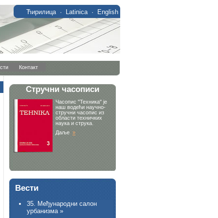
Ћирилица
·
Latinica
·
English
сти
Контакт
Вести
35. Међународни салон
урбанизма »