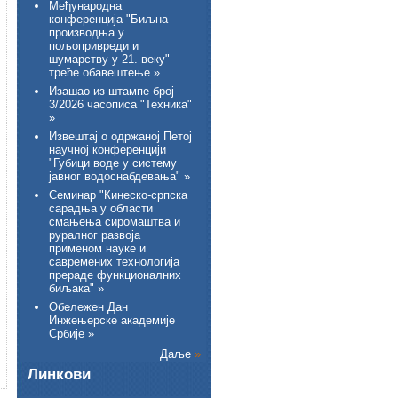
Међународна
конференција "Биљна
производња у
пољопривреди и
шумарству у 21. веку"
треће обавештење »
Изашао из штампе број
3/2026 часописа "Техника"
»
Извештај о одржаној Петој
научној конференцији
"Губици воде у систему
јавног водоснабдевања" »
Семинар "Кинеско-српска
сарадња у области
смањења сиромаштва и
руралног развоја
применом науке и
савремених технологија
прераде функционалних
биљака" »
Обележен Дан
Инжењерске академије
Србије »
Даље
»
Линкови