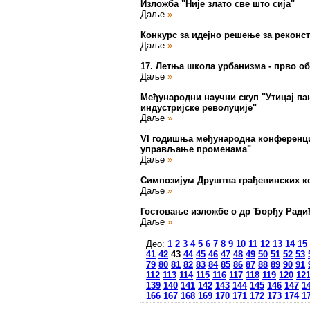
Изложба "Није злато све што сија"
Даље
»
Конкурс за идејно решење за реконст
Даље
»
17. Летња школа урбанизма - прво 
Даље
»
Међународни научни скуп "Утицај пан
индустријске револуције"
Даље
»
VI годишња међународна конференциј
управљање променама"
Даље
»
Симпозијум Друштва грађевинских к
Даље
»
Гостовање изложбе о др Ђорђу Ради
Даље
»
Део:
1
2
3
4
5
6
7
8
9
10
11
12
13
14
15
41
42
43
44
45
46
47
48
49
50
51
52
53
79
80
81
82
83
84
85
86
87
88
89
90
91
112
113
114
115
116
117
118
119
120
12
139
140
141
142
143
144
145
146
147
1
166
167
168
169
170
171
172
173
174
1