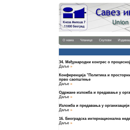
О нама
Чланице
Скупови
Издава
34. Међународни конгрес о процесно
Даље
»
Конференција "Политика и просторни 
прво саопштење
Даље
»
Одржане изложба и предавање у орг
Даље
»
Изложба и предавања у организациј
Даље
»
16. Београдска интернационална нед
Даље
»