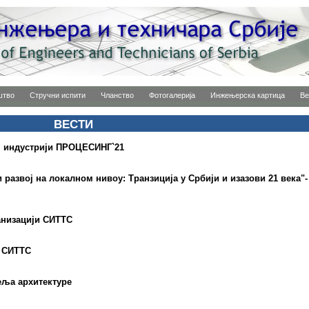
штво
Стручни испити
Чланство
Фотогалерија
Инжењерска картица
Ве
ВЕСТИ
ј индустрији ПРОЦЕСИНГ`21
развој на локалном нивоу: Транзиција у Србији и изазови 21 века"-
анизацији СИТТС
и СИТТС
еља архитектуре