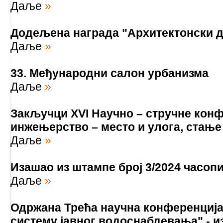
Даље
»
Додељена награда "Архитектонски до
Даље
»
33. Међународни салон урбанизма
Даље
»
Закључци XVI Научно – стручне кон
инжењерство – место и улога, стање 
Даље
»
Изашао из штампе број 3/2024 часоп
Даље
»
Одржана Трећа научна конференција
систему јавног водоснабдевања" - и