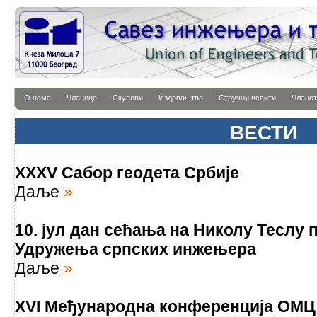
О нама
Чланице
Скупови
Издаваштво
Стручни испити
Чланст
ВЕСТИ
XXXV Сабор геодета Србије
Даље
»
10. јул дан сећања на Николу Теслу 
Удружења српских инжењера
Даље
»
XVI Међународна конференција ОМЦ