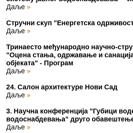
Даље
»
Стручни скуп "Енергетска одрживос
Даље
»
Тринаесто међународно научно-стр
"Оцена стања, одржавање и санациј
објеката" - Програм
Даље
»
24. Салон архитектуре Нови Сад
Даље
»
3. Научна конференција "Губици воде
водоснабдевања" друго обавештење
Даље
»