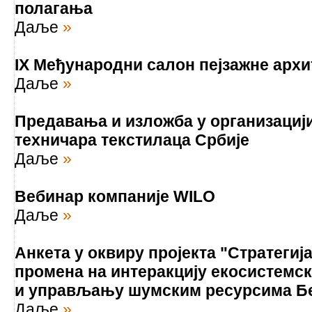
полагања
Даље
»
IX Међународни салон пејзажне архи
Даље
»
Предавања и изложба у организациј
техничара текстилаца Србије
Даље
»
Вебинар компаније WILO
Даље
»
Анкета у оквиру пројекта "Стратегиј
промена на интеракцију екосистемс
и управљању шумским ресурсима Б
Даље
»