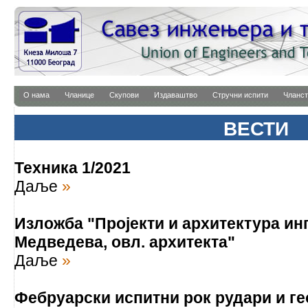
О нама
Чланице
Скупови
Издаваштво
Стручни испити
Чланст
ВЕСТИ
Техника 1/2021
Даље
»
Изложба "Пројекти и архитектура инг
Медведева, овл. архитекта"
Даље
»
Фебруарски испитни рок рудари и ге