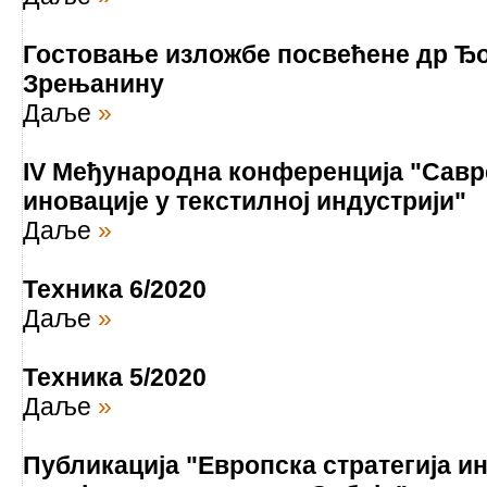
Гостовање изложбе посвећене др Ђо
Зрењанину
Даље
»
IV Међународна конференција "Савр
иновације у текстилној индустрији"
Даље
»
Техника 6/2020
Даље
»
Техника 5/2020
Даље
»
Публикација "Европска стратегија и