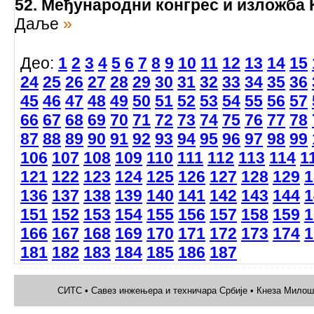
52. Међународни конгрес и изложба 
Даље
»
Део:
1
2
3
4
5
6
7
8
9
10
11
12
13
14
15
24
25
26
27
28
29
30
31
32
33
34
35
36
45
46
47
48
49
50
51
52
53
54
55
56
57
66
67
68
69
70
71
72
73
74
75
76
77
78
87
88
89
90
91
92
93
94
95
96
97
98
99
106
107
108
109
110
111
112
113
114
1
121
122
123
124
125
126
127
128
129
1
136
137
138
139
140
141
142
143
144
1
151
152
153
154
155
156
157
158
159
1
166
167
168
169
170
171
172
173
174
1
181
182
183
184
185
186
187
СИТС • Савез инжењера и техничара Србије • Кнеза Милоша 