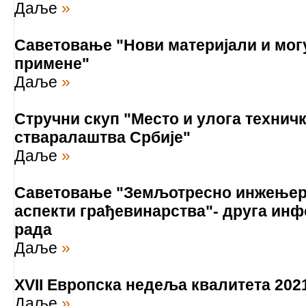
Даље
»
Саветовање "Нови материјали и мо
примене"
Даље
»
Стручни скуп "Место и улога техничк
стваралаштва Србије"
Даље
»
Саветовање "Земљотресно инжењерс
аспекти грађевинарства"- друга инф
рада
Даље
»
XVII Европска недеља квалитета 202
Даље
»