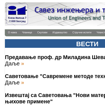
О нама
Чланице
Скупови
Издаваштво
Стручни испити
Чланст
ВЕСТИ
Предавање проф. др Миладина Шев
Даље
»
Саветовање "Савремене методе техн
Даље
»
Извештај са Саветовања "Нови мате
њихове примене"