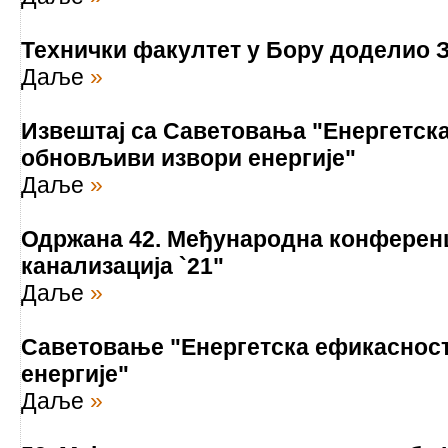
Технички факултет у Бору доделио
Даље
»
Извештај са Саветовања "Енергетск
обновљиви извори енергије"
Даље
»
Одржана 42. Међународна конферен
канализација `21"
Даље
»
Саветовање "Енергетска ефикаснос
енергије"
Даље
»