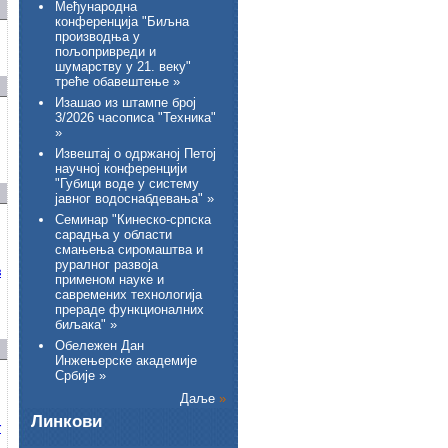
Међународна
конференција "Биљна
производња у
пољопривреди и
шумарству у 21. веку"
треће обавештење »
Изашао из штампе број
3/2026 часописа "Техника"
»
Извештај о одржаној Петој
научној конференцији
"Губици воде у систему
јавног водоснабдевања" »
Семинар "Кинеско-српска
сарадња у области
смањења сиромаштва и
руралног развоја
з
применом науке и
савремених технологија
прераде функционалних
биљака" »
Обележен Дан
Инжењерске академије
Србије »
Даље
»
Линкови
г