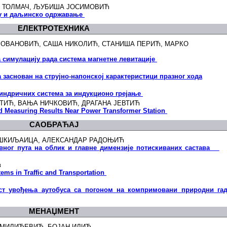
А ТОЛМАЧ, ЉУБИША ЈОСИМОВИЋ
ку и даљинско одржавање
ЕЛЕКТРОТЕХНИКА
ИЛОВАНОВИЋ, САША НИКОЛИЋ, СТАНИША ПЕРИЋ, МАРКО
симулацију рада система магнетне левитације
заснован на струјно-напонској карактеристици празног хода
индричних система за индукционо грејање
ВТИЋ, ВАЊА НИЧКОВИЋ, ДРАГАНА ЈЕВТИЋ
eld Measuring Results Near Power Transformer Station
САОБРАЋАЈ
 ШКИЉАИЦА, АЛЕКСАНДАР РАДОЊИЋ
овног пута на облик и главне димензије потискиваних састава
в
ems in Traffic and Transportation
ст увођења аутобуса са погоном на компримовани природни га
МЕНАЏМЕНТ
 МИЛИЋЕВИЋ, БОЈАН ИЛИЋ