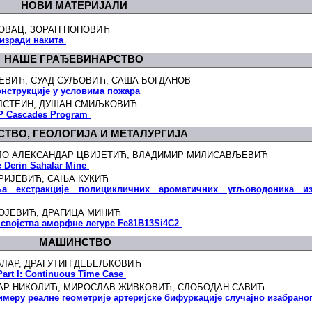
НОВИ МАТЕРИЈАЛИ
РОВАЦ, ЗОРАН ПОПОВИЋ
 изради накита
НАШЕ ГРАЂЕВИНАРСТВО
ЈЕВИЋ, СУАД СУЉОВИЋ, САША БОГДАНОВ
онструкције у условима пожара
ЕЛСТЕИН, ДУШАН СМИЉКОВИЋ
 HP Cascades Program
ТВО, ГЕОЛОГИЈА И МЕТАЛУРГИЈА
ИЛО АЛЕКСАНДАР ЦВИЈЕТИЋ, ВЛАДИМИР МИЛИСАВЉЕВИЋ
e Derin Sahalar Mine
ТРИЈЕВИЋ, САЊА КУКИЋ
а екстракције полицикличних ароматичних угљоводоника и
ГОЈЕВИЋ, ДРАГИЦА МИНИЋ
 својства аморфне легуре Fe81B13Si4C2
МАШИНСТВО
БЛАР, ДРАГУТИН ДЕБЕЉКОВИЋ
Part I: Continuous Time Case
ДАР НИКОЛИЋ, МИРОСЛАВ ЖИВКОВИЋ, СЛОБОДАН САВИЋ
имеру реалне геометрије артеријске бифуркације случајно изабрано