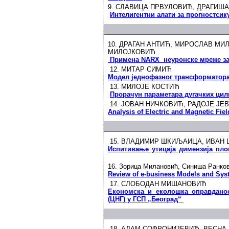
9. СЛАВИЦА ПРВУЛОВИЋ, ДРАГИШ
Интелигентни алати за прогностси
10. ДРАГАН АНТИЋ, МИРОСЛАВ М
МИЛОЈКОВИЋ
Примена NARX неуронске мреже за 
12. МИТАР СИМИЋ
Модел једнофазног трансформатора 
13. МИЛОЈЕ КОСТИЋ
Прорачун параметара дугачких цил
14. ЈОВАН НИЧКОВИЋ, РАДОЈЕ ЈЕ
Analysis of Electric and Magnetic Fi
15. ВЛАДИМИР ШКИЉАИЦА, ИВАН
Испитивање утицаја димензија пл
16. Зорица Милановић, Синиша Ранко
Review of e-business Models and Syst
17. СЛОБОДАН МИШАНОВИЋ
Економска и еколошка оправдано
(ЦНГ) у ГСП „Београд“
18. АДАМ СОФРОНИЈЕВИЋ, ВЕСНА