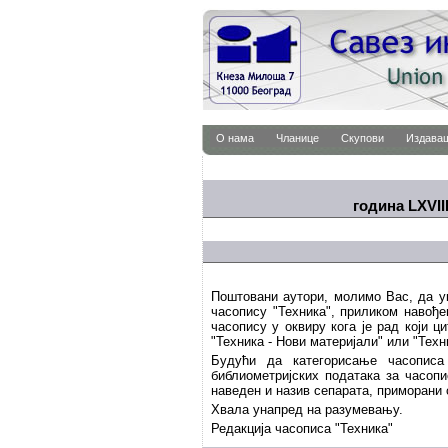
О нама
Чланице
Скупови
Издава
година LXVIII
Поштовани аутори, молимо Вас, да ук
часопису "Техника", приликом навођ
часопису у оквиру кога је рад који ц
"Техника - Нови материјали" или "Тех
Будући да категорисање часописа
библиометријских података за часопи
наведен и назив сепарата, приморани
Хвала унапред на разумевању.
Редакција часописа "Техника"