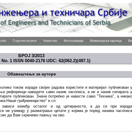
штво
Стручни испити
Чланство
Фотогалерија
Инжењерска картица
Ве
БРОЈ 3/2013
 No. 1 ISSN 0040-2176 UDC: 62(062.2)(497.1)
Обавештење за ауторе
олико током израде својих радова користите и материјал публикован 
ења референци наведете само назив часописа, а не и назив сепарата 
итирате публикован. Значи потребно је навести само "Техника", а никак
ника-Наше грађевинарство" и сл.
 зависи између осталог и од цитираности, а да се при израд
се не узимају у разматрање цитати у којима је поред назива часопис
 смо да Вам скренемо пажњу на ово.