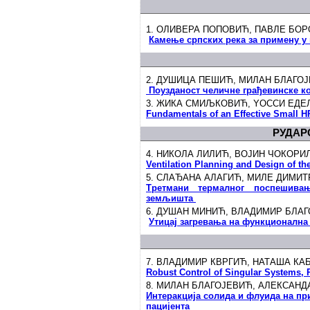
1. ОЛИВЕРА ПОПОВИЋ, ПАВЛЕ БО
Камење српских река за примену у
2. ДУШИЦА ПЕШИЋ, МИЛАН БЛАГО
Поузданост челичне грађевинске к
3. ЖИКА СМИЉКОВИЋ, YОССИ ЕД
Fundamentals of an Effective Small
РУДАРС
4. НИКОЛА ЛИЛИЋ, ВОЈИН ЧОКОР
Ventilation Planning and Design of th
5. СЛАЂАНА АЛАГИЋ, МИЛЕ ДИМИ
Третмани термалног поспешивањ
земљишта
6. ДУШАН МИНИЋ, ВЛАДИМИР БЛА
Утицај загревања на функционална
7. ВЛАДИМИР КВРГИЋ, НАТАША КА
Robust Control of Singular Systems, 
8. МИЛАН БЛАГОЈЕВИЋ, АЛЕКСАН
Интеракција солида и флуида на пр
пацијента