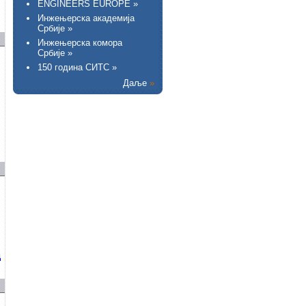
ENGINEERS EUROPE »
Инжењерска академија
Србије »
Инжењерска комора
Србије »
150 година СИТС »
Даље
»
д