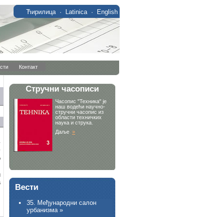
Ћирилица
·
Latinica
·
English
сти
Контакт
у
у
о
и
а
Вести
35. Међународни салон
урбанизма »