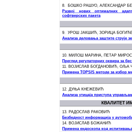
8. БОШКО РАШУО, АЛЕКСАНДАР Б
Развој нових оптималних адап
софтверских пакета
9. УРОШ ЈАКШИЋ, ЗОРИЦА БОГИ
Анализа деловања заштите струје з
10. МИЛОШ МАРИНА, ПЕТАР МИР
Преглед регулаторних оквира за бе
11. ВОЈИСЛАВ БОГДАНОВИЋ, ОЉА
Примена TOPSIS методе за избор м
12. ДУЊА КНЕЖЕВИЋ
Анализа утицаја приступа управљањ
КВАЛИТЕТ И
13. РАДОСЛАВ РАКОВИЋ
Безбедност информација у аутомоби
14. ВОЈИСЛАВ БОЖАНИЋ
Примена ендоскопа код испитивања