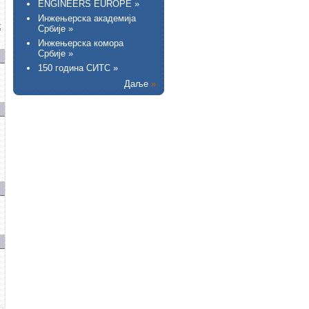
ENGINEERS EUROPE »
Инжењерска академија
х
Србије »
Инжењерска комора
Србије »
150 година СИТС »
Даље
»