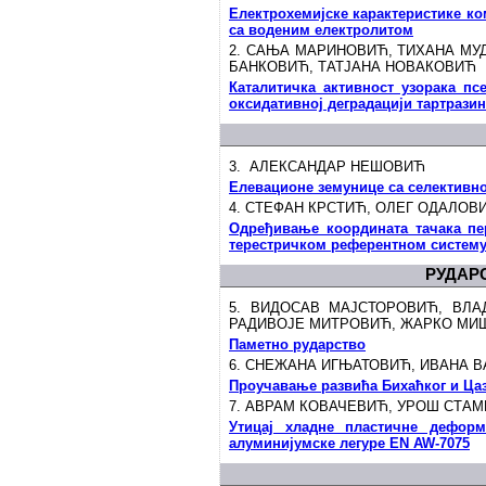
Електрохемијске карактеристике ко
са воденим електролитом
2.
САЊА МАРИНОВИЋ, ТИХАНА МУД
БАНКОВИЋ, ТАТЈАНА НОВАКОВИЋ
Каталитичка активност узорака пс
оксидативној деградацији тартразин
3. АЛЕКСАНДАР НЕШОВИЋ
Елевационе земунице са селектив
4. СТЕФАН КРСТИЋ, ОЛЕГ ОДАЛОВ
Одређивање координата тачака пе
терестричком референтном систем
РУДАР
5. ВИДОСАВ МАЈСТОРОВИЋ, ВЛ
РАДИВОЈЕ МИТРОВИЋ, ЖАРКО МИ
Паметно рударство
6.
СНЕЖАНА ИГЊАТОВИЋ, ИВАНА 
Проучавање развића Бихаћког и Ца
7. АВРАМ КОВАЧЕВИЋ, УРОШ СТА
Утицај хладне пластичне деформ
алуминијумске легуре EN AW-7075