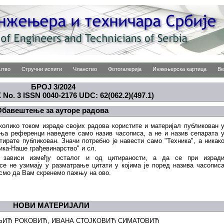
штво
Стручни испити
Чланство
Фотогалерија
Инжењерска картица
Ве
БРОЈ 3/2024
No. 3 ISSN 0040-2176 UDC: 62(062.2)(497.1)
бавештење за ауторе радова
олико током израде својих радова користите и материјал публикован 
ења референци наведете само назив часописа, а не и назив сепарата 
итирате публикован. Значи потребно је навести само "Техника", а никак
ника-Наше грађевинарство" и сл.
 зависи између осталог и од цитираности, а да се при израд
се не узимају у разматрање цитати у којима је поред назива часопис
 смо да Вам скренемо пажњу на ово.
НОВИ МАТЕРИЈАЛИ
АЉИЋ РОКОВИЋ, ИВАНА СТОЈКОВИЋ СИМАТОВИЋ