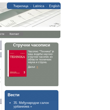
Ћирилица
·
Latinica
·
English
сти
Контакт
у
у
о
и
а
Вести
35. Међународни салон
урбанизма »