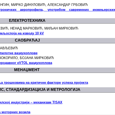
ЕНГИН, МИРКО ДИНУЛОВИЋ, АЛЕКСАНДАР ГРБОВИЋ
троничких аеропрофила, употребом савремених инжењерски
ЕЛЕКТРОТЕХНИКА
ЋЕВИЋ, НЕНАД МАРКОВИЋ, МИЉАН МИРКОВИЋ
емљоспоја на изводу 10 kV
САОБРАЋАЈ
ОСАВЉЕВИЋ
спилотне ваздухоплове
 ЧОКОРИЛО, БОЈАНА МИРКОВИЋ
еродавног eVTOL ваздухоплова
МЕНАЏМЕНT
а трошковима на критичне факторе успеха пројекта
МС, СТАНДАРДИЗАЦИЈА И МЕТРОЛОГИЈА
лској индустрији – механизам TISAX
 моторних возила