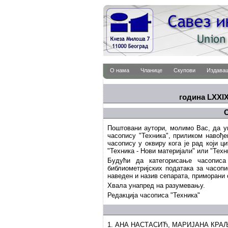
О нама
Чланице
Скупови
Издава
година LXXIX 
О
Поштовани аутори, молимо Вас, да ук
часопису "Техника", приликом навођ
часопису у оквиру кога је рад који ц
"Техника - Нови материјали" или "Тех
Будући да категорисање часописа
библиометријских података за часопи
наведен и назив сепарата, приморани
Хвала унапред на разумевању.
Редакција часописа "Техника"
1. АНА НАСТАСИЋ, МАРИЈАНА КР