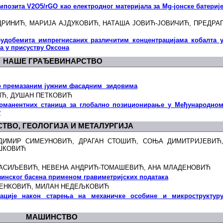
мпозита V2O5/rGO као електродног материјала за Мg-јонске батериј
РИНИЋ, МАРИЈА АЈДУКОВИЋ, НАТАША ЈОВИЋ-ЈОВИЧИЋ, ПРЕДРА
еудобемита импрегнисаних различитим концентрацијама кобалта 
а у присуству Оксона
НАШЕ ГРАЂЕВИНАРСТВО
но премазаним јужним фасадним зидовима
ИЋ, ДУШАН ПЕТКОВИЋ
рманентних станица за глобално позиционирање у Међународно
у
СТВО, ГЕОЛОГИЈА И МЕТАЛУРГИЈА
АДИМИР СИМЕУНОВИЋ, ДРАГАН СТОШИЋ, СОЊА ДИМИТРИЈЕВИЋ
ШКОВИЋ
ВАСИЉЕВИЋ, НЕВЕНА АНДРИЋ-ТОМАШЕВИЋ, АНА МЛАДЕНОВИЋ
зинског басена применом гравиметријских података
МЕНКОВИЋ, МИЛАН НЕДЕЉКОВИЋ
ације након старења на механичке особине и микроструктур
МАШИНСТВО