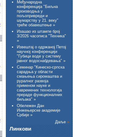
Међународна
е
конференција "Биљна
производња у
Г
пољопривреди и
шумарству у 21. веку"
у
треће обавештење »
Изашао из штампе број
3/2026 часописа "Техника"
»
Извештај о одржаној Петој
научној конференцији
"Губици воде у систему
јавног водоснабдевања" »
м
Семинар "Кинеско-српска
сарадња у области
смањења сиромаштва и
руралног развоја
применом науке и
,
савремених технологија
прераде функционалних
биљака" »
Обележен Дан
Инжењерске академије
Србије »
у
Даље
»
Линкови