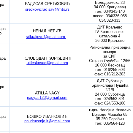
Белодримска 23
РАДИСАВ СРЕЋКОВИЋ
ра
34 000 Крагујевац
sreckovicradisav@mts.rs
тел: 034/343-140
посао: 034/336-058
034/323-333
ДИТ Краљево
ара
НЕНАД НЕРИЋ
IV Краљевачког
о
батаљона 4
sitkraljevo@gmail.com
36 000 Краљево
Регионална привредна
комора
за СИТ
ара
СЛОБОДАН ЂОРЂЕВИЋ
Стојана Љубића 12/56
uitleskovac@gmail.com
16 000 Лесковац
тел: 016/255-503
фаx: 016/212-203
ДИТ Суботица
Бранислава Нушића
ра
2/1/9
ATILLA NAGY
24 000 Суботица
nagyati123@gmail.com
тел: 024/553-891
фаx: 024/553-106
г-дин Небојша Николић
Војводе Мишића 65
ара
БОШКО ИВАНКОВИЋ
35 250 Параћин
pnudruzenje.it@gmail.com
тел: 035/564-128