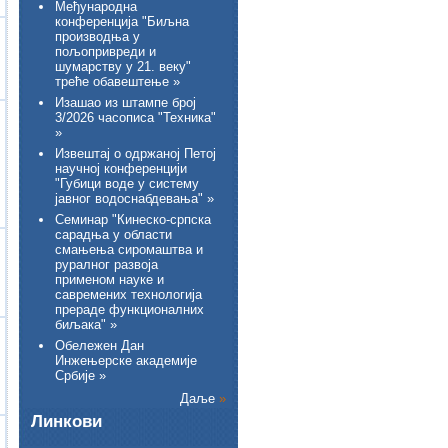
Међународна
конференција "Биљна
производња у
пољопривреди и
шумарству у 21. веку"
треће обавештење »
Изашао из штампе број
3/2026 часописа "Техника"
»
Извештај о одржаној Петој
научној конференцији
"Губици воде у систему
јавног водоснабдевања" »
Семинар "Кинеско-српска
сарадња у области
смањења сиромаштва и
руралног развоја
применом науке и
савремених технологија
прераде функционалних
биљака" »
Обележен Дан
Инжењерске академије
Србије »
Даље
»
Линкови