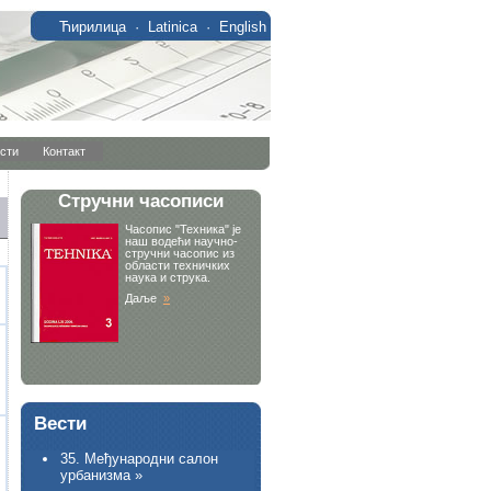
Ћирилица
·
Latinica
·
English
сти
Контакт
Вести
35. Међународни салон
урбанизма »