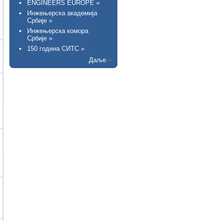
ENGINEERS EUROPE »
Инжењерска академија
Србије »
Инжењерска комора
Србије »
150 година СИТС »
Даље
»