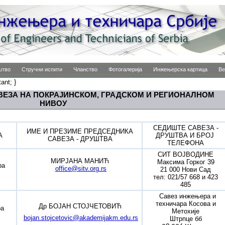
штво
Стручни испити
Чланство
Фотогалерија
Инжењерска картица
Ве
tant; }
ВЕЗА НА ПОКРАЈИНСКОМ, ГРАДСКОМ И РЕГИОНАЛНОМ
НИВОУ
СЕДИШТЕ САВЕЗА -
ИМЕ И ПРЕЗИМЕ ПРЕДСЕДНИКА
А
ДРУШТВА И БРОЈ
САВЕЗА - ДРУШТВА
ТЕЛЕФОНА
СИТ ВОЈВОДИНЕ
МИРЈАНА МАНИЋ
Максима Горког 39
ра
office@sitv.org.rs
21 000 Нови Сад
тел: 021/57 668 и 423
485
Савез инжењера и
техничара Косова и
Др БОЈАН СТОЈЧЕТОВИЋ
ра
Метохије
bojan.stojcetovic@akademijakm.edu.rs
Штрпце бб