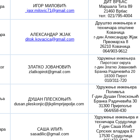
ДИТ ВРБАС
ИГОР МИЛОВИЋ
ра
Маршала Тита 89
igor.milovic71@gmail.com
21460 Врбас
тел: 021/795-4004
Друштво инжењера и
техничара општине
Ковачица
ара
АЛЕКСАНДАР ЖЈАК
г-дин Александар Жјак
ditok.kovacica@gmail.com
Првомајска 8
26210 Ковачица
064/903-9612
Удружење инжењера
Пиротског округа
ог
ЗЛАТКО ЈОВАНОВИЋ
г-дин Златко Јовановић
zlatkopirot@gmail.com
Бранка Радичевића 20
18300 Пирот
010/311-720
Удружење инжењера
Полимља
Г-дин Душан Плескоњић
ља
ДУШАН ПЛЕСКОЊИЋ
Бранка Радичевића 30
dusan.pleskonjic@jkplimprijepolje.com
31300 Пријепоље
064/658-430
Удружење инжењера и
техничара Сурдулице
Г-дин Саша Илић
ара
САША ИЛИЋ
Српских владара 67
sasadilic@gmail.com
17530 Сурдулица