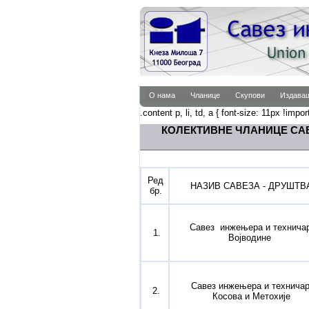
О нама
Чланице
Скупови
Издава
.content p, li, td, a { font-size: 11px !impor
КОЛЕКТИВНЕ ЧЛАНИЦЕ СА
Ред
НАЗИВ САВЕЗА - ДРУШТВ
бр.
Савез инжењера и технича
1.
Војводине
Савез инжењера и технича
2.
Косова и Метохије