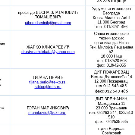
38 236 Штрпце
Удружење инжењера
проф. др ВEСНА ЗЛАТАНОВИЋ
Београда
ТОМАШЕВИЋ
Кнеза Милоша 7а/III
11 000 Београд
uibpredsednik@gmail.com
тел: 011/3241-456
Савез инжењерско
техничарских
организација Ниша
ких
ЖАРКО КЛИСАРЕВИЋ
Ген. Милојка Лешјанина
drustvoarhitekata@yahoo.com
52
18 000 Ниш
тел: 018/520-608
фаx: 018/42-055
ДИТ ПОЖАРЕВАЦ
Вељка Дугошевића 14
ТИЈАНА ПЕРИЋ
и
12 000 Пожаревац,
tijana.peric@te-ko.rs
а
тел
012 543 485
sditop@mts.rs
факс 012 543 486
ДИТ ЗРЕЊАНИН
Македонска 11
на
ГОРАН МАРИНКОВИЋ
23 000 Зрењанин
marinkovic@kczr.org
тел: 023/63-344, 023/510-
510
фаx: 023/535-535
г-дин Радисав
Срећковић