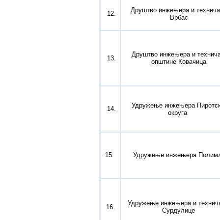
Друштво инжењера и технича
12.
Врбас
Друштво инжењера и технич
13.
општине Ковачица
Удружење инжењера Пиротск
14.
округа
15.
Удружење инжењера Полим
Удружење инжењера и технич
16.
Сурдулице