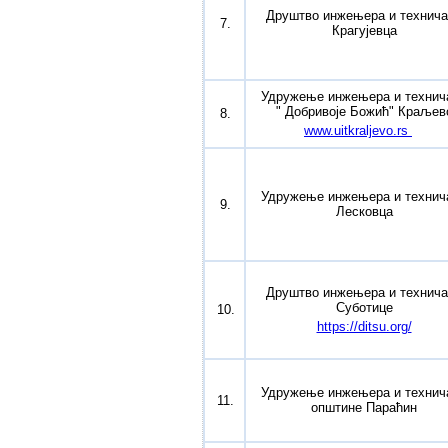
Друштво инжењера и технича
7.
Крагујевца
Удружење инжењера и технич
" Добривоје Божић" Краљев
8.
www.uitkraljevo.rs
Удружење инжењера и технич
9.
Лесковца
Друштво инжењера и технича
Суботице
10.
https://ditsu.org/
Удружење инжењера и технич
11.
општине Параћин