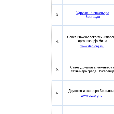
Удружење инжењера
3.
Београда
Савез инжењерско-техничарс
организација Ниша
4.
www.dan.org.rs
Савез друштава инжењера 
5.
техничара града Пожаревц
Друштво инжењера Зрењани
6.
www.diz.org.rs