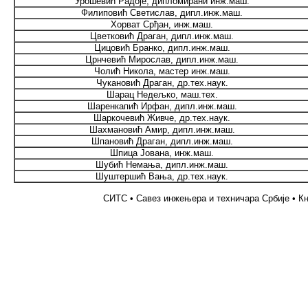
Урошевић Радоје, дипломирани инж.маш.
Филиповић Светислав, дипл.инж.маш.
Хорват Срђан, инж.маш.
Цветковић Драган, дипл.инж.маш.
Цицовић Бранко, дипл.инж.маш.
Црнчевић Мирослав, дипл.инж.маш.
Чолић Никола, мастер инж.маш.
Чукановић Драган, др.тех.наук.
Шарац Недељко, маш.тех.
Шаренкапић Ирфан, дипл.инж.маш.
Шаркочевић Живче, др.тех.наук.
Шахмановић Амир, дипл.инж.маш.
Шпановић Драган, дипл.инж.маш.
Шпица Јована, инж.маш.
Шубић Немања, дипл.инж.маш.
Шуштершић Вања, др.тех.наук.
СИТС • Савез инжењера и техничара Србије • Кн