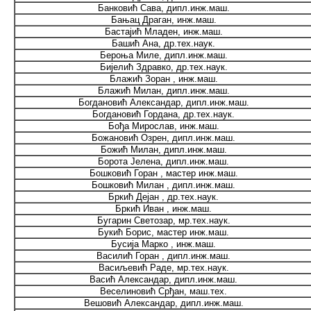
Банковић Сава, дипл.инж.маш.
Бањац Драган, инж.маш.
Бастајић Младен, инж.маш.
Башић Ана, др.тех.наук.
Бероња Миле, дипл.инж.маш.
Бијелић Здравко, др.тех.наук.
Блажић Зоран , инж.маш.
Блажић Милан, дипл.инж.маш.
Богдановић Александар, дипл.инж.маш.
Богдановић Гордана, др.тех.наук.
Бођа Мирослав, инж.маш.
Божановић Озрен, дипл.инж.маш.
Божић Милан, дипл.инж.маш.
Борота Јелена, дипл.инж.маш.
Бошковић Горан , мастер инж.маш.
Бошковић Милан , дипл.инж.маш.
Бркић Дејан , др.тех.наук.
Бркић Иван , инж.маш.
Бугарин Светозар, мр.тех.наук.
Букић Борис, мастер инж.маш.
Бусија Марко , инж.маш.
Василић Горан , дипл.инж.маш.
Васиљевић Раде, мр.тех.наук.
Васић Александар, дипл.инж.маш.
Веселиновић Срђан, маш.тех.
Вешовић Александар, дипл.инж.маш.