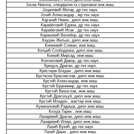
Јосев Никола, специјалиста струковни инж.маш.
Јоцановић Митар, др.тех.наук.
Јочић Александар , мр.тех.наук.
Кајганић Нивес, дипл.инж.маш.
Карабеговић Едина, др.тех.наук.
Карабеговић Исак , др.тех.наук.
Карановић Велибор, др.тех.наук.
Каурин Жељко, дипл.инж.маш.
Кнежевић Стеван, инж.маш.
Колџић Слободанка, дипл.инж.маш.
Конкић Мирсад, инж.маш.
Кончаловић Давор, др.тех.наук.
Крецуљ Драган, др.тех.наук.
Кристијан Богдан , дипл.инж.маш.
Крстески Браснислав, дипл.инж.маш.
Крстић Александар, инж.маш.
Крстић Бранимир, др.тех.наук.
Крстић Векослав, инж.маш.
Крстић Драгољуб, дипл.инж.маш.
Крстић Младен , мастер инж.маш.
Кувекаловић Радиша, дипл.инж.маш.
Кхоуја Тарек , инж.маш.
Лазаревић Драган, дипл.инж.маш.
Лазаревић Илија, дипл.инж.маш.
Лазић Вукић, др.тех.наук.
Лазић Дејан , дипл.инж.маш.