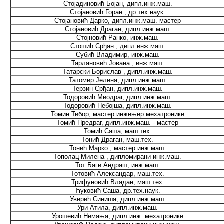
Стојадиновић Бојан, дипл.инж.маш.
Стојановић Горан , др.тех.наук.
Стојановић Дарко, дипл.инж.маш. мастер
Стојановић Драган, дипл.инж.маш.
Стојновић Ранко, инж.маш.
Стошић Срђан , дипл.инж.маш.
Субић Владимир, инж.маш.
Тарлановић Јована , инж.маш.
Татарски Борислав , дипл.инж.маш.
Татомир Јелена, дипл.инж.маш.
Терзин Срђан, дипл.инж.маш.
Тодоровић Миодраг, дипл.инж.маш.
Тодоровић Небојша, дипл.инж.маш.
Томин Тибор, мастер инжењер мехатронике
Томић Предраг, дипл.инж.маш. - мастер
Томић Саша, маш.тех.
Тонић Драган, маш.тех.
Тонић Марко , мастер инж.маш.
Тополац Милена , дипломирани инж.маш.
Тот Баги Андраш, инж.маш.
Тотовић Александар, маш.тех.
Трифуновић Владан, маш.тех.
Ћуковић Саша, др.тех.наук.
Уверић Синиша, дипл.инж.маш.
Ури Атила, дипл.инж.маш.
Урошевић Немања, дипл.инж. мехатронике