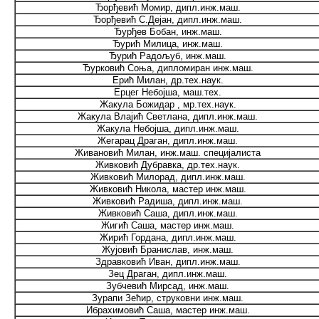
Ђорђевић Момир, дипл.инж.маш.
Ђорђевић С.Дејан, дипл.инж.маш.
Ђурђев Бобан, инж.маш.
Ђурић Милица, инж.маш.
Ђурић Радољуб, инж.маш.
Ђурковић Соња, дипломиран инж.маш.
Ерић Милан, др.тех.наук.
Ерцег Небојша, маш.тех.
Жакула Божидар , мр.тех.наук.
Жакула Влајић Светлана, дипл.инж.маш.
Жакула Небојша, дипл.инж.маш.
Жегарац Драган, дипл.инж.маш.
Живановић Милан, инж.маш. специјалиста
Живковић Дубравка, др.тех.наук.
Живковић Милорад, дипл.инж.маш.
Живковић Никола, мастер инж.маш.
Живковић Радиша, дипл.инж.маш.
Живковић Саша, дипл.инж.маш.
Жигић Саша, мастер инж.маш.
Жирић Гордана, дипл.инж.маш.
Жујовић Бранислав, инж.маш.
Здравковић Иван, дипл.инж.маш.
Зец Драган, дипл.инж.маш.
Зубчевић Мирсад, инж.маш.
Зурапи Зећир, струковни инж.маш.
Ибрахимовић Саша, мастер инж.маш.