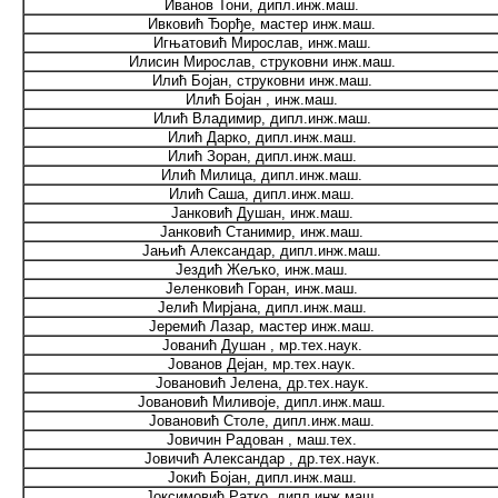
Иванов Тони, дипл.инж.маш.
Ивковић Ђорђе, мастер инж.маш.
Игњатовић Мирослав, инж.маш.
Илисин Мирослав, струковни инж.маш.
Илић Бојан, струковни инж.маш.
Илић Бојан , инж.маш.
Илић Владимир, дипл.инж.маш.
Илић Дарко, дипл.инж.маш.
Илић Зоран, дипл.инж.маш.
Илић Милица, дипл.инж.маш.
Илић Саша, дипл.инж.маш.
Јанковић Душан, инж.маш.
Јанковић Станимир, инж.маш.
Јањић Александар, дипл.инж.маш.
Јездић Жељко, инж.маш.
Јеленковић Горан, инж.маш.
Јелић Мирјана, дипл.инж.маш.
Јеремић Лазар, мастер инж.маш.
Јованић Душан , мр.тех.наук.
Јованов Дејан, мр.тех.наук.
Јовановић Јелена, др.тех.наук.
Јовановић Миливоје, дипл.инж.маш.
Јовановић Столе, дипл.инж.маш.
Јовичин Радован , маш.тех.
Јовичић Александар , др.тех.наук.
Јокић Бојан, дипл.инж.маш.
Јоксимовић Ратко, дипл.инж.маш.