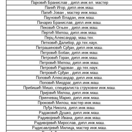
Пајковић Бранислав , дипл.инж.ел. мастер
Панић Игор, дипл.инж.маш.
Папић Јован , мастер инж.маш.
Пауновић Владан, инж.маш.
Пачариз Бранислав, дипл.инж.маш.
Пековић Огњен , дипл.инж.маш.
Пертић Милош, дипл.инж.маш.
Перц Александар, маш.тех.
Петковић Далибор, др.тех.наук.
Петрашиновић Срђан, дипл.инж.маш.
Петровић Бобан, дипл.инж.маш.
Петровић Горан, дипл.инж.маш.
Петровић Милош, дипл.инж.маш.
Петровић Радован , др.тех.наук.
Петровић Срђан , дипл.инж.маш.
Поповић Александар, дипл.инж.маш.
Поповић Миодраг, дипл.инж.маш.
Прибишић Мишо, специјалиста струковни инж.маш.
Пријовић Милош, дипл.инж.маш.
Принчевац Марио, дипл.инж.маш.
Проковић Милош, мастер инж.маш.
Пуђа Никола, дипл.инж.маш.
Радаковић Душко, дипл.инж.маш.
Радивојевић Ивана, дипл.инж.маш.
Радивојевић Мирослав, дипл.инж.маш.
Радисавлјевић Милица, мастер инж.маш.