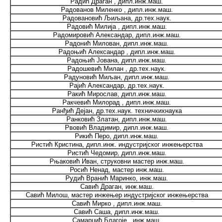
Радић Драган , дипл.инж.маш.
Радованов Миленко , дипл.инж.маш.
Радовановић Љиљана, др.тех.наук.
Радовић Милија , дипл.инж.маш.
Радомировић Александар, дипл.инж.маш.
Радонић Милован, дипл.инж.маш.
Радоњић Александар , дипл.инж.маш.
Радоњић Јована, дипл.инж.маш.
Радошевић Милан , др.тех.наук.
Радуновић Миљан, дипл.инж.маш.
Рајић Александар, др.тех.наук.
Ракић Мирослав, дипл.инж.маш.
Ракчевић Милорад , дипл.инж.маш.
Ранђић Дејан, др.тех.наук. техничкихнаука
Ранковић Златан, дипл.инж.маш.
Рвовић Владимир, дипл.инж.маш.
Рикић Перо, дипл.инж.маш.
Ристић Кристина, дипл.инж. индустријског инжењерства
Ристић Чедомир, дипл.инж.маш.
Рњаковић Иван, струковни мастер инж.маш.
Росић Ненад, мастер инж.маш.
Рудић Вранић Маринко, инж.маш.
Савић Драган, инж.маш.
Савић Милош, мастер инжењер индустријског инжењерства
Савић Мирко , дипл.инж.маш.
Савић Саша, дипл.инж.маш.
Самарџић Благоје , инж.маш.