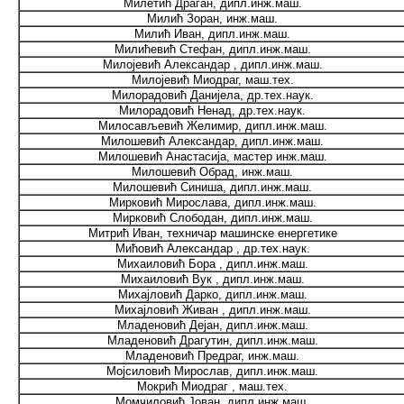
Милетић Драган, дипл.инж.маш.
Милић Зоран, инж.маш.
Милић Иван, дипл.инж.маш.
Милићевић Стефан, дипл.инж.маш.
Милојевић Александар , дипл.инж.маш.
Милојевић Миодраг, маш.тех.
Милорадовић Данијела, др.тех.наук.
Милорадовић Ненад, др.тех.наук.
Милосављевић Желимир, дипл.инж.маш.
Милошевић Александар, дипл.инж.маш.
Милошевић Анастасија, мастер инж.маш.
Милошевић Обрад, инж.маш.
Милошевић Синиша, дипл.инж.маш.
Мирковић Мирослава, дипл.инж.маш.
Мирковић Слободан, дипл.инж.маш.
Митрић Иван, техничар машинске енергетике
Мићовић Александар , др.тех.наук.
Михаиловић Бора , дипл.инж.маш.
Михаиловић Вук , дипл.инж.маш.
Михајловић Дарко, дипл.инж.маш.
Михајловић Живан , дипл.инж.маш.
Младеновић Дејан, дипл.инж.маш.
Младеновић Драгутин, дипл.инж.маш.
Младеновић Предраг, инж.маш.
Мојсиловић Мирослав, дипл.инж.маш.
Мокрић Миодраг , маш.тех.
Момчиловић Јован, дипл.инж.маш.