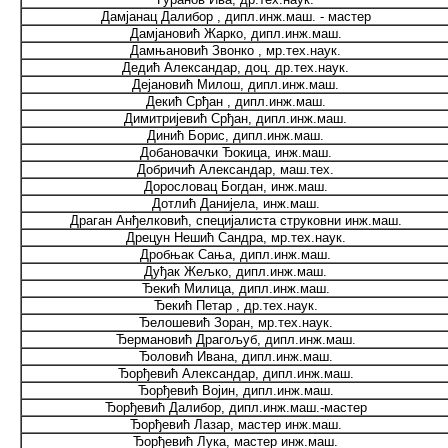
Дамјанац Далибор , дипл.инж.маш. - мастер
Дамјановић Жарко, дипл.инж.маш.
Дамњановић Звонко , мр.тех.наук.
Дедић Александар, доц. др.тех.наук.
Дејановић Милош, дипл.инж.маш.
Декић Срђан , дипл.инж.маш.
Димитријевић Срђан, дипл.инж.маш.
Динић Борис, дипл.инж.маш.
Добановачки Ђокица, инж.маш.
Добричић Александар, маш.тех.
Дорословац Богдан, инж.маш.
Дотлић Данијела, инж.маш.
Драган Анђелковић, специјалиста струковни инж.маш.
Дрецун Нешић Сандра, мр.тех.наук.
Дробњак Сања, дипл.инж.маш.
Дуђак Жељко, дипл.инж.маш.
Ђекић Милица, дипл.инж.маш.
Ђекић Петар , др.тех.наук.
Ђелошевић Зоран, мр.тех.наук.
Ђермановић Драгољуб, дипл.инж.маш.
Ђоловић Ивана, дипл.инж.маш.
Ђорђевић Александар, дипл.инж.маш.
Ђорђевић Војин, дипл.инж.маш.
Ђорђевић Далибор, дипл.инж.маш.-мастер
Ђорђевић Лазар, мастер инж.маш.
Ђорђевић Лука, мастер инж.маш.