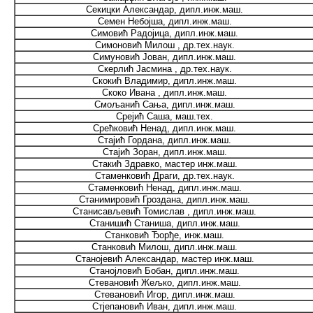
Секицки Александар, дипл.инж.маш.
Семен Небојша, дипл.инж.маш.
Симовић Радојица, дипл.инж.маш.
Симоновић Милош , др.тех.наук.
Симуновић Јован, дипл.инж.маш.
Скерлић Јасмина , др.тех.наук.
Скокић Владимир, дипл.инж.маш.
Скоко Ивана , дипл.инж.маш.
Смољанић Сања, дипл.инж.маш.
Срејић Саша, маш.тех.
Срећковић Ненад, дипл.инж.маш.
Стајић Гордана, дипл.инж.маш.
Стајић Зоран, дипл.инж.маш.
Стакић Здравко, мастер инж.маш.
Стаменковић Драги, др.тех.наук.
Стаменковић Ненад, дипл.инж.маш.
Станимировић Гроздана, дипл.инж.маш.
Станисављевић Томислав , дипл.инж.маш.
Станишић Станиша, дипл.инж.маш.
Станковић Ђорђе, инж.маш.
Станковић Милош, дипл.инж.маш.
Станојевић Александар, мастер инж.маш.
Станојловић Бобан, дипл.инж.маш.
Стевановић Жељко, дипл.инж.маш.
Стевановић Игор, дипл.инж.маш.
Стјепановић Иван, дипл.инж.маш.