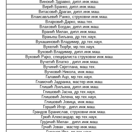
Винокић Здравко, дипл.инж.маш.
Вирић Бранко, дипл.инж.маш.
Витасовић Драган, дипл.инж.маш.
Влаисављевић Ранко, струковни инж.маш.
Влајковић Дарко, маш.тех.
Влаховић Богдан, дипл.инж.маш.
Вранић Милан, дипл.инж.маш.
Врањеш Биљана, др.тех.наук.
Вукашиновић Владимир, др.тех.наук.
Вукелић Ђорђе, мр.тех.наук.
Вуковић Владимир, дипл.инж.маш.
Вуковић Рајко, специјалиста струковни инж.маш.
Вучетић Влатко , дипл.инж.маш.
Вучинић Свјетлана, маш.тех.
Вучковић Никола, инж.маш.
Галамић Ацо, мр.тех.наук.
Гламочић Јадранка, мастер инж.маш.
Глишић Љиљана, дипл.инж.маш.
Глишовић Јасна, др.тех.наук.
Глишовић Јелена, мр.тех.наук.
Глишовић Јовица, инж.маш.
Горшић Игор , дипл.инж.маш.
Грандов Бранислав, струковни инж.маш.
Гркић Александар, мр.тех.наук.
Грујичић Милан , дипл.инж.маш.
Грчић Јован , мастер инж.маш.
Гуранов Ива, др.тех.наук.