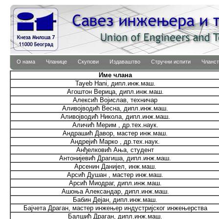
О нама
Чланице
Скупови
Издаваштво
Стручни испити
Чланст
Име члана
Tayeb Hani, дипл.инж.маш.
Агоштон Верица, дипл.инж.маш.
Алексић Војислав, техничар
Аливојводић Весна, дипл.инж.маш.
Аливојводић Никола, дипл.инж.маш.
Аличић Мерим , др.тех.наук.
Андрашић Давор, мастер инж.маш.
Андрејић Марко , др.тех.наук.
Анђелковић Ања, студент
Антонијевић Драгиша, дипл.инж.маш.
Арсенин Данијел, инж.маш.
Арсић Душан , мастер инж.маш.
Арсић Миодраг, дипл.инж.маш.
Ашоња Александар, дипл.инж.маш.
Бабин Дејан, дипл.инж.маш.
Бајчета Драган, мастер инжењер индустријског инжењерства
Балшић Драган, дипл.инж.маш.