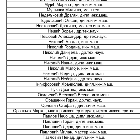
Мујић Марина , дипл.инж.маш.
Мушицки Милиша, маш.тех.
Недељковић Драган, дипл.инж.маш.
Недељковић Огњен, дипл.инж.маш.
Несторовић Драгиша, мастер инж.маш.
Нешић Зоран , др.тех.наук.
Нешовић Александар, др.тех.наук.
Николић Богдан, инж.маш.
Николић Гордана, инж.маш.
Николић Данијела , др.тех.наук.
Николић Дејан, инж.маш.
Николић Ивана, дипл.инж.маш.
Николић Милоје, инж.маш.
Николић Надица, дипл.инж.маш.
Николић Небојша , др.тех.наук.
Нићифоровић Хранислав, дипл.инж.маш.
Нука Драгана, инж.маш.
Окиљевић Весковић Весна, инж.маш.
Орашанин Горан, др.тех.наук.
Орловић Стефан , дипл.инж.маш.
Орошњак Марко , мастер инжењер индустријског инжењерства
Павлов Небојша, дипл.инж.маш.
Павловић Горан, дипл.инж.маш.
Павловић Дејан, дипл.инж.маш.
Павловић Милан, мастер инж.маш.
Павловић Ненад, дипл.инж.маш.