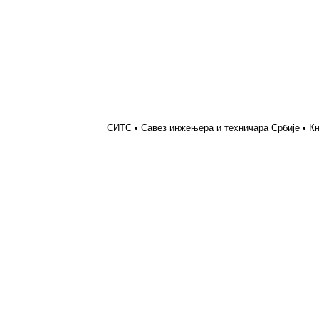
СИТС • Савез инжењера и техничара Србије • Кн