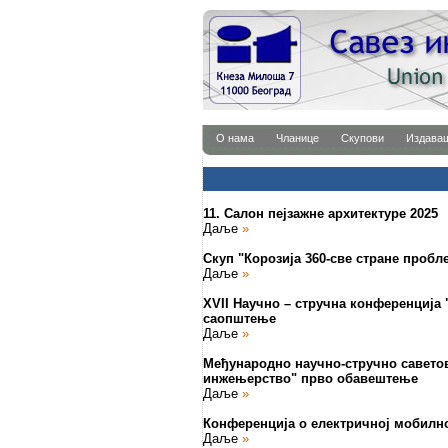
О нама
Чланице
Скупови
Издава
11. Салон пејзажне архитектуре 2025
Даље
»
Скуп "Корозија 360-све стране пробл
Даље
»
XVII Научно – стручна конференција 
саопштење
Даље
»
Међународно научно-стручно савето
инжењерство" прво обавештење
Даље
»
Конференција о електричној мобилно
Даље
»