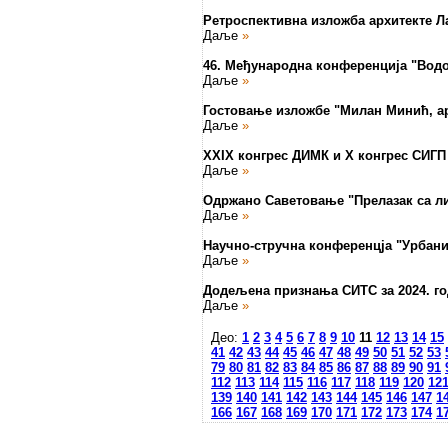
Ретроспективна изложба архитекте Л
Даље
»
46. Међународна конференција "Водо
Даље
»
Гостовање изложбе "Милан Минић, ар
Даље
»
XXIX конгрес ДИМК и X конгрес СИГП
Даље
»
Одржано Саветовање "Прелазак са л
Даље
»
Научно-стручна конференцја "Урбан
Даље
»
Додељена признања СИТС за 2024. г
Даље
»
Део:
1
2
3
4
5
6
7
8
9
10
11
12
13
14
15
41
42
43
44
45
46
47
48
49
50
51
52
53
79
80
81
82
83
84
85
86
87
88
89
90
91
112
113
114
115
116
117
118
119
120
12
139
140
141
142
143
144
145
146
147
1
166
167
168
169
170
171
172
173
174
1