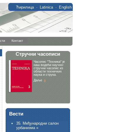
Ћирилица
·
Latinica
·
English
сти
Контакт
Вести
35. Међународни салон
урбанизма »