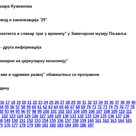
азара Кузманова
вод и канализација `25"
хитекта и сликар траг у времену" у Завичајном музеју Пљевља
 - друга информација
инеарне на циркуларну економију"
изам и одрживи развој" обавештење са програмом
одину
16
17
18
19
20
21
22
23
24
25
26
27
28
29
30
31
32
33
34
35
36
37
38
39
40
54
55
56
57
58
59
60
61
62
63
64
65
66
67
68
69
70
71
72
73
74
75
76
77
78
92
93
94
95
96
97
98
99
100
101
102
103
104
105
106
107
108
109
110
111
1
122
123
124
125
126
127
128
129
130
131
132
133
134
135
136
137
138
48
149
150
151
152
153
154
155
156
157
158
159
160
161
162
163
164
165
75
176
177
178
179
180
181
182
183
184
185
186
187