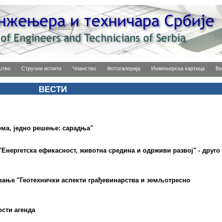
штво
Стручни испити
Чланство
Фотогалерија
Инжењерска картица
Ве
ВЕСТИ
ема, једно решење: сарадња"
"Енергетска ефикасност, животна средина и одрживи развој" - друго
вање "Геотехнички аспекти грађевинарства и земљотресно
сти агенда