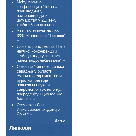
Међународна
конференција "Биљна
производња у
пољопривреди и
шумарству у 21. веку"
треће обавештење »
Изашао из штампе број
3/2026 часописа "Техника"
»
Извештај о одржаној Петој
научној конференцији
"Губици воде у систему
јавног водоснабдевања" »
Семинар "Кинеско-српска
сарадња у области
смањења сиромаштва и
руралног развоја
применом науке и
савремених технологија
прераде функционалних
биљака" »
Обележен Дан
Инжењерске академије
Србије »
Даље
»
Линкови