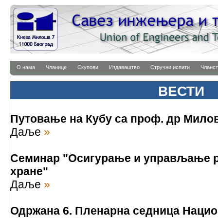
О нама
Чланице
Скупови
Издаваштво
Стручни испити
Чланст
ВЕСТИ
Путовање на Кубу са проф. др Мил
Даље
»
Семинар "Осигурање и управљање р
хране"
Даље
»
Одржана 6. Пленарна седница Нацио