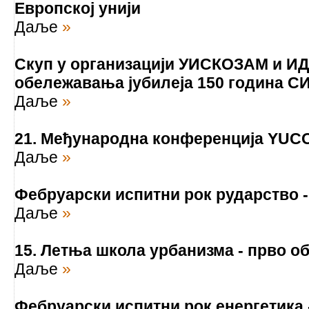
Европској унији
Даље
»
Скуп у организацији УИСКОЗАМ и И
обележавања јубилеја 150 година С
Даље
»
21. Meђународна конференција YUC
Даље
»
Фебруарски испитни рок рударство 
Даље
»
15. Летња школа урбанизма - прво 
Даље
»
Фебруарски испитни рок енергетика 