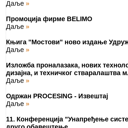
Даље
»
Промоција фирме BELIMO
Даље
»
Књига "Мостови" ново издање Удру
Даље
»
Изложба проналазака, нових техноло
дизајна, и техничког стваралаштва 
Даље
»
Одржан PROCESING - Извештај
Даље
»
11. Конференција "Унапређење систе
друго обавештење