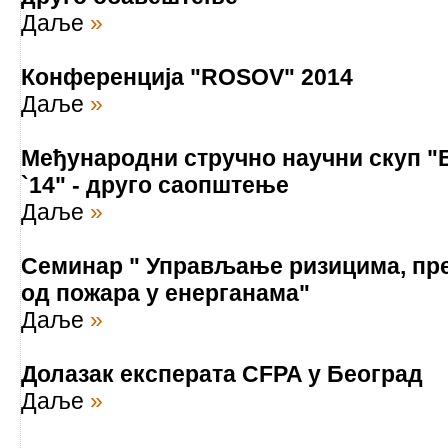
Даље
»
Конференција "ROSOV" 2014
Даље
»
Међународни стручно научни скуп "
`14" - друго саопштење
Даље
»
Семинар " Управљање ризицима, пре
од пожара у енерганама"
Даље
»
Долазак експерата CFPA у Београд
Даље
»