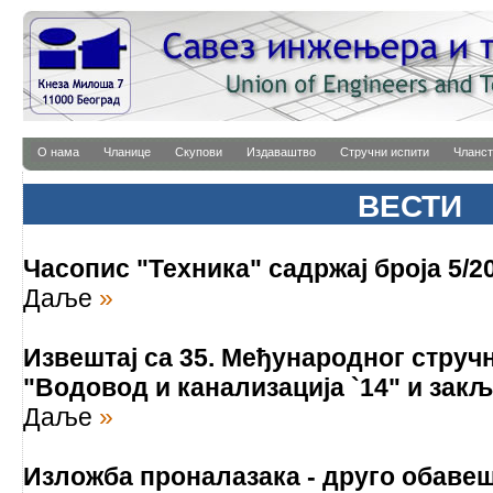
О нама
Чланице
Скупови
Издаваштво
Стручни испити
Чланст
ВЕСТИ
Часопис "Техника" садржај броја 5/2
Даље
»
Извештај са 35. Међународног струч
"Водовод и канализација `14" и закљ
Даље
»
Изложба проналазака - друго обаве