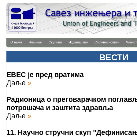
О нама
Чланице
Скупови
Издаваштво
Стручни испити
Чланст
ВЕСТИ
EBEC је пред вратима
Даље
»
Радионица о преговарачком поглављу
потрошача и заштита здравља
Даље
»
11. Научно стручни скуп "Дефинисањ