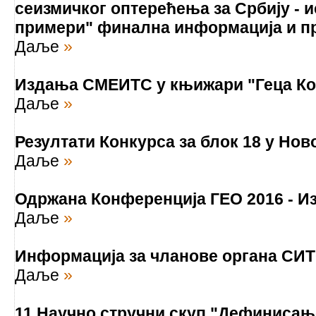
сеизмичког оптерећења за Србију - 
примери" финална информација и п
Даље
»
Издања СМЕИТС у књижари "Геца Ко
Даље
»
Резултати Конкурса за блок 18 у Но
Даље
»
Одржана Конференција ГЕО 2016 - И
Даље
»
Информација за чланове органа СИ
Даље
»
11 Научно стручни скуп "Дефинисањ