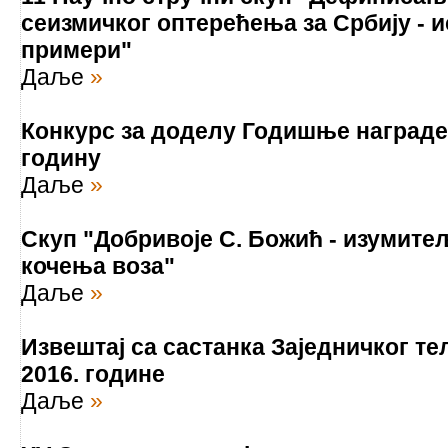
сеизмичког оптерећења за Србију - 
примери"
Даље
»
Конкурс за доделу Годишње награде 
годину
Даље
»
Скуп "Добривоје С. Божић - изумите
кочења воза"
Даље
»
Извештај са састанка Заједничког те
2016. године
Даље
»