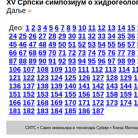
XV Српски симпозијум о хидрогеолог
Даље
»
Део:
1
2
3
4
5
6
7
8
9
10
11
12
13
14
15
24
25
26
27
28
29
30
31
32
33
34
35
36
45
46
47
48
49
50
51
52
53
54
55
56
57
66
67
68
69
70
71
72
73
74
75
76
77
78
87
88
89
90
91
92
93
94
95
96
97
98
99
106
107
108
109
110
111
112
113
114
1
121
122
123
124
125
126
127
128
129
1
136
137
138
139
140
141
142
143
144
1
151
152
153
154
155
156
157
158
159
1
166
167
168
169
170
171
172
173
174
1
181
182
183
184
185
186
187
СИТС • Савез инжењера и техничара Србије • Кнеза Милоша 