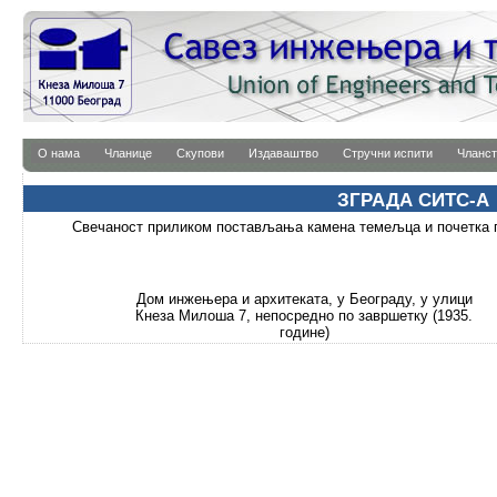
О нама
Чланице
Скупови
Издаваштво
Стручни испити
Чланст
ЗГРАДА СИТС-А
Свечаност приликом постављања камена темељца и почетка г
Дом инжењера и архитеката, у Београду, у улици
Кнеза Милоша 7, непосредно по завршетку (1935.
године)