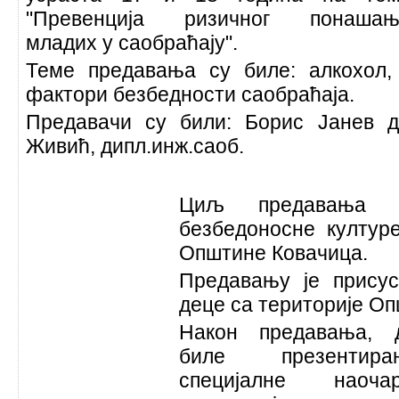
"Превенција ризичног понашањ
младих у саобраћају".
Теме предавања су биле: алкохол,
фактори безбедности саобраћаја.
Предавачи су били: Борис Јанев д
Живић, дипл.инж.саоб.
Циљ предавања 
безбедоносне култур
Општине Ковачица.
Предавању је присус
деце са територије О
Након предавања, 
биле презенти
специјалне наоч