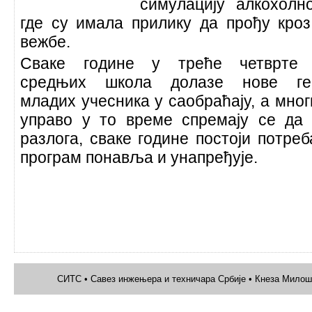
симулацију алкохолн
где су имала прилику да прођу кроз
вежбе.
Сваке године у треће четврте 
средњих школа долазе нове ген
младих учесника у саобраћају, а мно
управо у то време спремају се да 
разлога, сваке године постоји потреб
програм понавља и унапређује.
СИТС • Савез инжењера и техничара Србије • Кнеза Милоша 