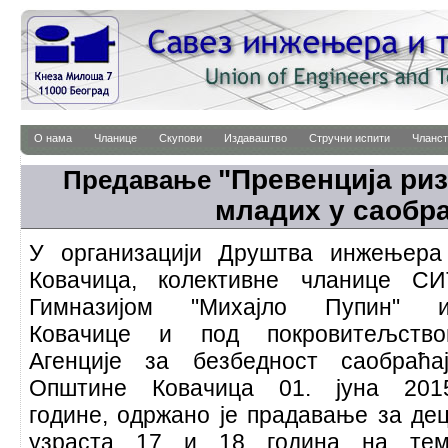
О нама
Чланице
Скупови
Издаваштво
Стручни испити
Чланст
"
Превенција ри
Предавање
младих у саобр
У организацији Друштва инжењера
Ковачица, колективне чланице 
Гимназијом "Михајло Пупин" и
Ковачице и под покровитељство
Агенције за безбедност саобраћа
Општине Ковачица 01. јуна 201
године, одржано је прадавање за де
узраста 17 и 18 година на тем