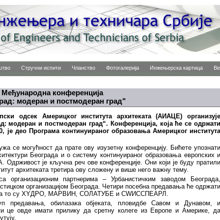
штво
Стручни испити
Чланство
Фотогалерија
Инжењерска картица
Ве
Међународна конференција
рад: модеран и постмодеран град"
ски одсек Америцког института архитеката (АИАЦЕ) организуј
: модеран и постмодеран град“. Конференција, која ће се одржат
010, је део Програма континуираног образовања Америцког институт
ужа се могућност да прате ову изузетну конференцију. Бићете упознат
хитектури Београда и о систему континуираног образовања европских 
А. Одрживост је кључна реч ове конференције. Они који је буду пратил
титут архитеката третира ову сложену и више него важну тему.
 са организационим партнерима – Урбанистичким заводом Београда
истицком организацијом Београда. Четири посебна предавања ће одржат
Е, а то су ХYДРО, МАРВИН, СОЛАТУБЕ и СWИССПЕАРЛ.
уп предавања, обилазака објеката, пловидбе Савом и Дунавом, 
ти це овде имати прилику да сретну колеге из Европе и Америке, д
утују.