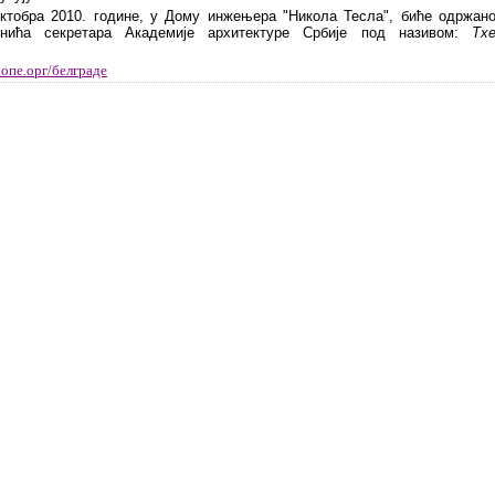
октобра 2010. године, у Дому инжењера "Никола Тесла", биће одржан
нића секретара Академије архитектуре Србије под називом:
Тх
опе.орг/белграде