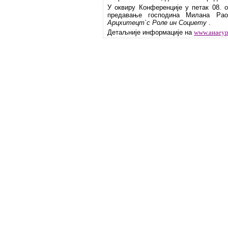
У оквиру Конференције у петак 08. 
предавање господина Милана Рао
Арцхитецт`с Роле ин Социетy
.
Детаљније информације на
www.аиаеур