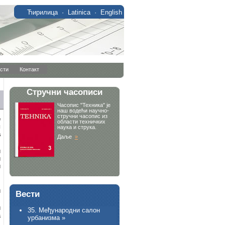
Ћирилица
·
Latinica
·
English
сти
Контакт
е
и
а
и
и
и
,
и
Вести
и
35. Међународни салон
а
урбанизма »