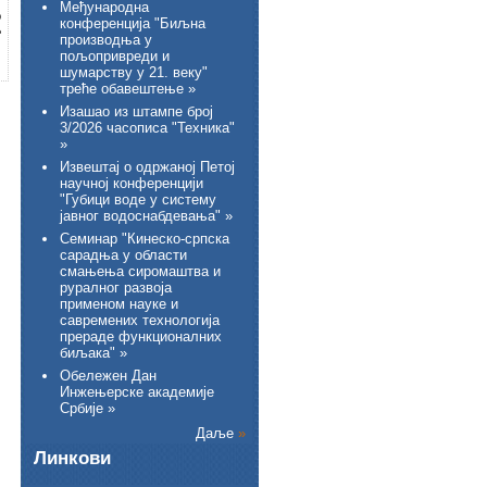
Међународна
о
конференција "Биљна
е
производња у
пољопривреди и
шумарству у 21. веку"
треће обавештење »
Изашао из штампе број
3/2026 часописа "Техника"
»
Извештај о одржаној Петој
научној конференцији
"Губици воде у систему
јавног водоснабдевања" »
Семинар "Кинеско-српска
сарадња у области
смањења сиромаштва и
руралног развоја
применом науке и
савремених технологија
прераде функционалних
биљака" »
Обележен Дан
Инжењерске академије
Србије »
Даље
»
Линкови