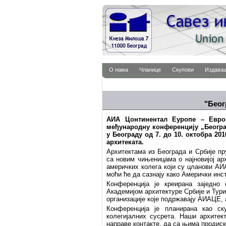
О нама
Чланице
Скупови
Издава
"Беог
АИА Цонтинентал Еуропе – Европ
међународну конференцију „Београд
у Београду од 7. до 10. октобра 2
архитеката.
Архитектама из Београда и Србије пр
са новим чињеницама о најновијој ар
америчких колега који су цланови АИ
моћи ће да сазнају како Амерички инс
Конференција је креирана заједно
Академијом архитектуре Србије и Тур
организације које подржавају АИАЦ
Конференција је планирана као ск
колегијалних сусрета. Наши архитек
направе контакте, да са њима продиск