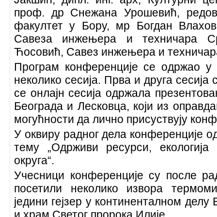
проф. др Снежана Урошевић, редов
факултет у Бору, мр Богдан Влахов
Савеза инжењера и техничара С
Ћосовић, Савез инжењера и техничар
Програм конференције се одржао у
неколико сесија. Прва и друга сесија 
се онлајн сесија одржала презентов
Београда и Лесковца, који из оправда
могућности да лично присуствују конф
У оквиру радног дела конференције од
тему „Одрживи ресурси, екологија
округа“.
Учесници конференције су после ра
посетили неколико извора термоми
једини гејзер у континенталном делу 
и храм Светог пророка Илије.