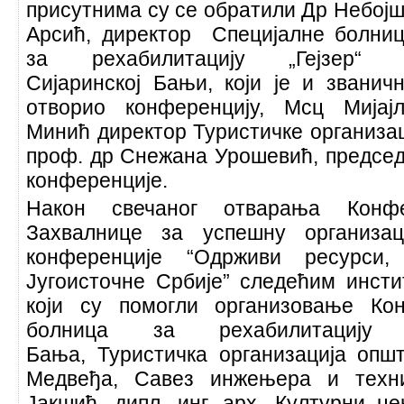
присутнима су се обратили Др Небој
Арсић, директор Специјалне болни
за рехабилитацију „Гејзер“ 
Сијаринској Бањи, који је и званич
отворио конференцију, Мсц Мијај
Минић директор Туристичке организа
проф. др Снежана Урошевић, председ
конференције.
Након свечаног отварања Конфе
Захвалнице за успешну организац
конференције “Одрживи ресурси,
Југоисточне Србије” следећим инсти
који су помогли организовање Кон
болница за рехабилитацију „
Бања, Туристичка организација оп
Медвеђа, Савез инжењера и техни
Јакшић, дипл. инг. арх, Културни ц