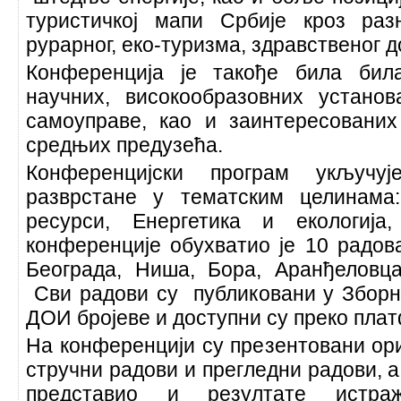
туристичкој мапи Србије кроз ра
рурарног, еко-туризма, здравственог д
Конференција је такође била бил
научних, високообразовних устано
самоуправе, као и заинтересовани
средњих предузећа.
Конференцијски програм укључу
разврстане у тематским целинама
ресурси, Енергетика и екологија
конференције обухватио је 10 радов
Београда, Ниша, Бора, Аранђеловц
Сви радови су публиковани у Зборни
ДОИ бројеве и доступни су преко пла
На конференцији су презентовани ор
стручни радови и прегледни радови, а
представио и резултате истра