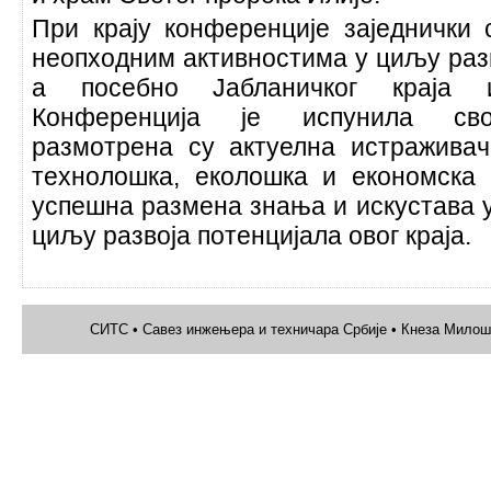
При крају конференције заједнички 
неопходним активностима у циљу разв
а посебно Јабланичког краја 
Конференција је испунила сво
размотрена су актуелна истраживачк
технолошка, еколошка и економска
успешна размена знања и искустава 
циљу развоја потенцијала овог краја.
СИТС • Савез инжењера и техничара Србије • Кнеза Милоша 