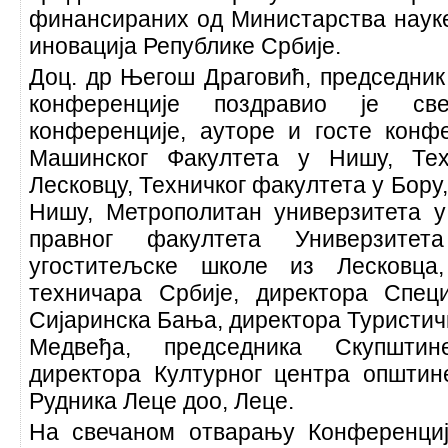
финансираних од Министарства науке
иновација Републике Србије.
Доц. др Његош Драговић, председник
конференције поздравио је св
конференције, ауторе и госте конф
Машинског Факултета у Нишу, Тех
Лесковцу, Техничког факултета у Бору
Нишу, Метрополитан универзитета у
правног факултета Универзите
угоститељске школе из Лесковц
техничара Србије, директора Специ
Сијаринска Бања, директора Туристич
Медвеђа, председника Скупшти
директора Културног центра општи
Рудника Леце доо, Леце.
На свечаном отварању Конференци