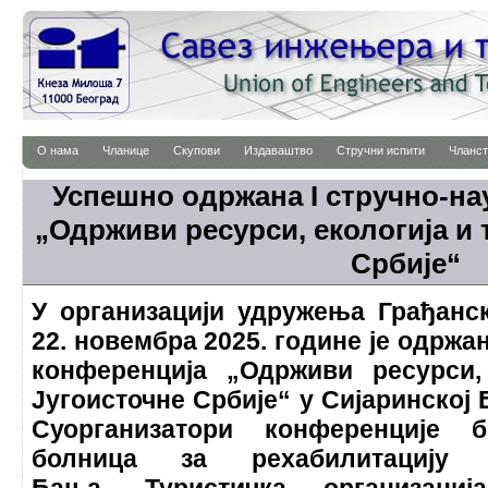
О нама
Чланице
Скупови
Издаваштво
Стручни испити
Чланст
Успешно одржана I стручно-н
„Одрживи ресурси, екологија и
Србије“
У организацији удружења Грађанс
22. новембра 2025. године је одржа
конференција „Одрживи ресурси,
Југоисточне Србије“ у Сијаринској 
Суорганизатори конференције 
болница за рехабилитацију „