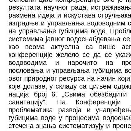
резултата научног рада, истраживањ
размена идеја и искустава стручњак
изградње и управљања водоводним с
на управљање губицима воде. Пробле
системима јавног водоснабдевања се
као веома актуелна са више асп
конференције желело се да се ука
водоводима и нарочито на проб
пословања и управљања губицима в
овог природног ресурса на начин који
које долазе, у складу са циљем одрж
нација број 6: „Свима обезбедити
санитацију“. На Конференцији
проблематика развоја и унапређе
губицима воде у процесима водосн
стечена знања систематизују и прен