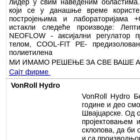
лидер у свим наведеним областима.
који се у данашње време користе
постројењима и лабораторијама 
истакли следеће производе: Лепт
NEOFLOW - аксијални регулатор п
телом, COOL-FIT PE- предизолова
полиетилена
МИ ИМАМО РЕШЕЊЕ ЗА СВЕ ВАШЕ 
Сајт фирме
VonRoll Hydro
VonRoll Hydro Б
године и део смо 
Швајцарске. Од 
пројектовањем и
склопова, да би 
и са производњо