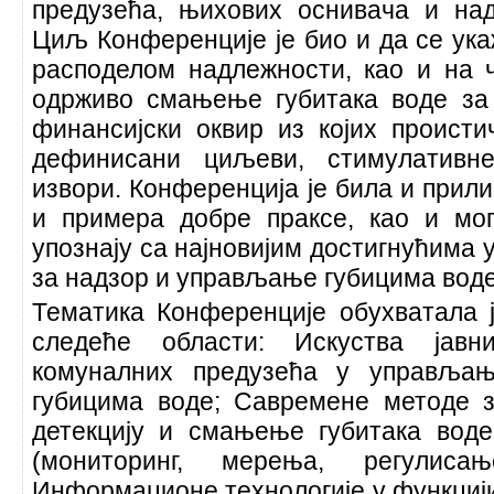
предузећа, њихових оснивача и на
Циљ Конференције је био и да се ука
расподелом надлежности, као и на
одрживо смањење губитака воде за
финансијски оквир из којих происти
дефинисани циљеви, стимулативн
извори. Конференција је била и прили
и примера добре праксе, као и мо
упознају са најновијим достигнућима 
за надзор и управљање губицима воде
Тематика Конференције обухватала 
следеће области: Искуства јавн
комуналних предузећа у управља
губицима воде; Савремене методе 
детекцију и смањење губитака вод
(мониторинг, мерења, регулис
Информационе технологије у функциј