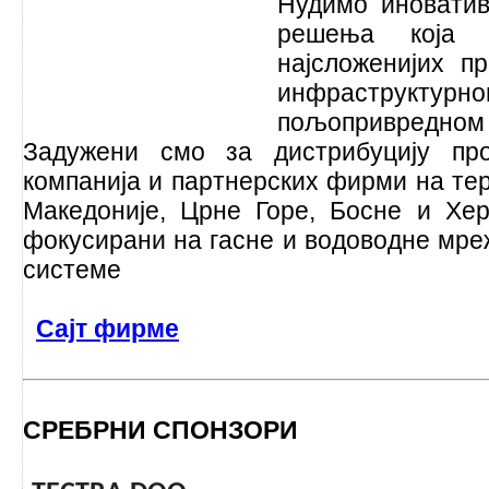
Нудимо иноватив
решења која з
најсложенијих пр
инфраструктур
пољопривредном 
Задужени смо за дистрибуцију про
компанија и партнерских фирми на те
Македоније, Црне Горе, Босне и Хер
фокусирани на гасне и водоводне мреж
системе
Сајт фирме
СРЕБРНИ СПОНЗОРИ