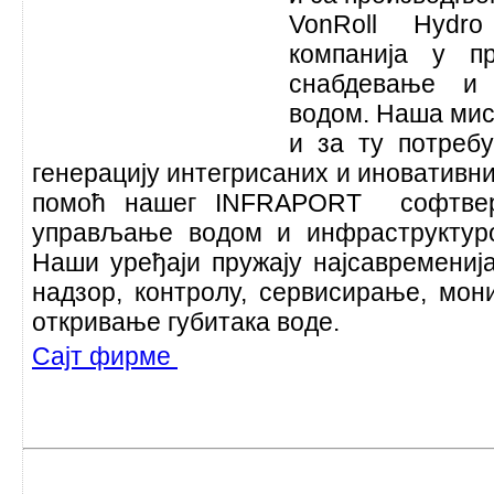
VonRoll Hydr
компанија у п
снабдевање и 
водом. Наша миси
и за ту потребу
генерацију интегрисаних и иновативни
помоћ нашег INFRAPORT софтвер
управљање водом и инфраструктур
Наши уређаји пружају најсавремениј
надзор, контролу, сервисирање, мон
откривање губитака воде.
Сајт фирме