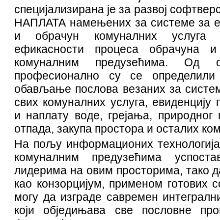
специјализирана
је
за развој софтвер
НАПЛАТА намењених за системе за 
и обрачун комуналних услуга
ефикасности процеса обрачуна 
комуналним предузећима. Од о
професионално су
се определили
обављање послова везаних за систем
свих комуналних услуга, евиденцију
и наплату воде, грејања, природног
отпада, закупа простора и осталих ко
На пољу информационих технологија 
комуналним предузећима успост
лидерима на овим просторима, тако д
као конзорцијум, применом готових 
могу
да
изграде савремен интеграл
који обједињава све пословне про