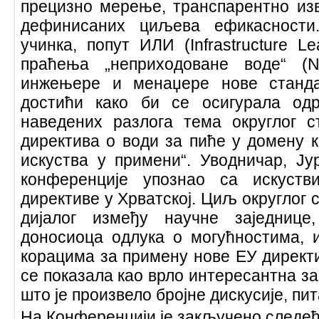
прецизно мерење, транспарентно и
дефинисаних циљева ефикасности
учинка, попут ИЛИ (Infrastructure L
праћења „неприходоване воде“ (
инжењере и менаџере нове станда
достићи како би се осигурала од
наведених разлога тема округлог 
директива о води за пиће у домену к
искуства у примени“. Уводничар, Ју
конференције упознао са искуст
директиве у Хрватској. Циљ округлог с
дијалог између научне заједнице
доносиоца одлука о могућностима, 
корацима за примену нове ЕУ директи
се показала као врло интересантна за
што је произвело бројне дискусије, пи
На Конференцији је закључено следећ