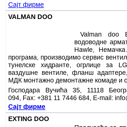
Сајт фирме
VALMAN DOO
Valman doo Бе
водоводне арма
Hawle, Немачка
програма, производимо сервис вентил
тунелске хидранте, огрлице за L
ваздушне вентиле, фланш адаптере,
МДК монтажно демонтажне комаде и о
Господара Вучића 35, 11118 Беогр
094, Fax: +381 11 7446 684, E-mail: inf
Сајт фирме
EXTING DOO