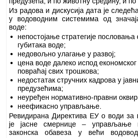
предузећа, и по животну средину, и по
Из радова и дискусија дата је следе
у водоводним системима од значај
воде:
непостојање стратегије пословањ
губитака воде;
недовољно улагање у развој;
цена воде далеко испод економског 
повраћај свих трошкова;
недостатак стручних кадрова у јав
предузећима;
неуређен нормативно-правни оквир
неефикасно управљање.
Ревидирана Директива ЕУ о води за 
је јасне смернице – управљање г
законска обавеза у већи водовод