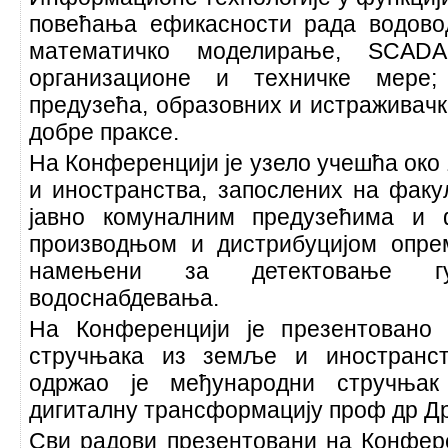
повећања ефикасности рада водовод
математичко моделирање, SCADA
организационе и техничке мере
предузећа, образовних и истраживачк
добре праксе.
На Конференцији је узело учешћа око
и иностранства, запослених на факу
јавно комуналним предузећима и 
производњом и дистрибуцијом опре
намењени за детектовање г
водоснабдевања.
На Конференцији је презентовано
стручњака из земље и иностранст
одржао је међународни стручња
дигиталну трансформацију проф др Д
Сви радови презентовани на Конфере