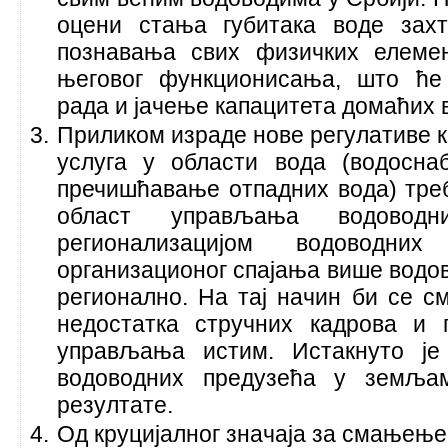
оцени стања губитака воде зах
познавања свих физичких елеме
његовог функционисања, што ће
рада и јачење капацитета домаћих 
Приликом израде нове регулативе к
услуга у области вода (водосна
пречишћавање отпадних вода) тре
област управљања водоводн
регионализацијом водоводних
организационог спајања више водов
регионално. На тај начин би се 
недостатка стручних кадрова и
управљања истим. Истакнуто је 
водоводних предузећа у земља
резултате.
Од круцијалног значаја за смањење 