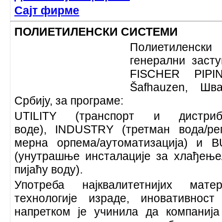
Сајт фирме
ПОЛИЕТИЛЕНСКИ СИСТЕМИ
Полиетиленс
генерални заст
FISCHER PIPI
Šafhauzen, Шв
Србију, за програме:
UTILITY (транспорт и дистрибу
воде), INDUSTRY (третман вода/ре
мерна орпема/аутоматизација) и
(унутрашње инсталације за хлађење/
пијаћу воду).
Употреба најквалитетнијих матер
технологије израде, иновативно
напретком је учинила да компаниј