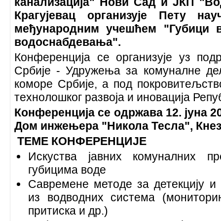
канализација" Нови Сад и ЈКП "Во
Крагујевац организује Пету на
међународним учешћем "Губици в
водоснабдевања".
Конференција се организује уз по
Србије - Удружења за комуналне д
коморе Србије, а под покровитељств
технолошког развоја и иновација Репу
Конференција се одржава 12. јуна 20
Дом инжењера "Никола Тесла", Кнез
ТЕМЕ КОНФЕРЕНЦИЈЕ
Искуства јавних комуналних п
губицима воде
Савремене методе за детекцију и
из водводних система (монитори
притиска и др.)