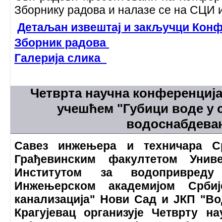
Зборнику радова и налазе се на СЦИ 
Детаљан извештај и закључци Конф
Зборник радова
Галерија слика
Четврта научна конференциј
учешћем "Губици воде у 
водоснабдева
Савез инжењера и техничара С
Грађевинским факултетом Униве
Институтом за водопривреду
Инжењерском академијом Срби
канализација" Нови Сад и ЈКП "Во
Крагујевац организује Четврту н