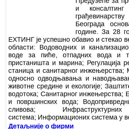
Предузеће за пр
и консалтин
грађевинарст
Београда осно
године. За 28 г
ЕХТИНГ је успешно обавио и стекао в
области: Водоводних и канализаци
воде за пиће, отпадних вода и т
пристаништа и марина; Регулација р
станица и санитарног инжењерства; 
односно одводњавања и наводњава
животне средине и екологије; Зашти
водотока; Санитарног инжењерства; 
и површинских вода; Водопривред
сливова; Инфраструкту
система; Информационих система у в
Детаљније о фирми