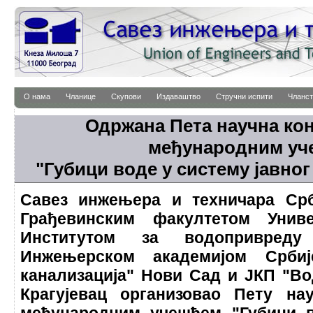
О нама
Чланице
Скупови
Издаваштво
Стручни испити
Чланст
Одржана Пета научна ко
међународним у
"Губици воде у систему јавн
Савез инжењера и техничара Срб
Грађевинским факултетом Униве
Институтом за водопривреду
Инжењерском академијом Срби
канализација" Нови Сад и ЈКП "Во
Крагујевац организовао Пету на