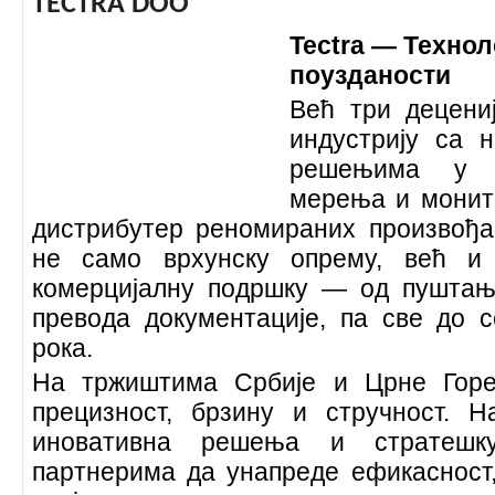
TЕCTRA DOO
Tectra — Технол
поузданости
Већ три деценије
индустрију са н
решењима у об
мерења и монито
дистрибутер реномираних произвођа
не само врхунску опрему, већ и 
комерцијалну подршку — од пуштањ
превода документације, па све до с
рока.
На тржиштима Србије и Црне Горе,
прецизност, брзину и стручност. 
иновативна решења и стратешк
партнерима да унапреде ефикасност,