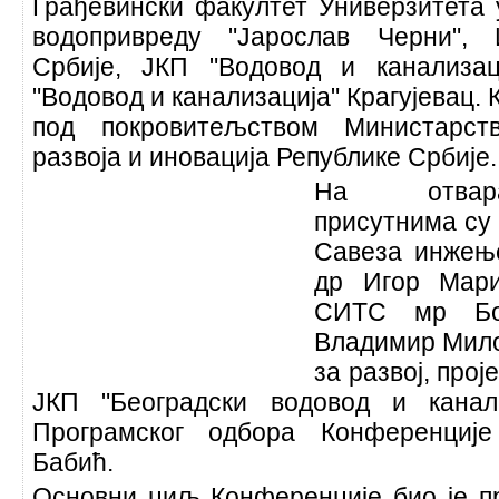
Грађевински факултет Универзитета 
водопривреду "Јарослав Черни", 
Србије, ЈКП "Водовод и канализа
"Водовод и канализација" Крагујевац.
под покровитељством Министарств
развоја и иновација Републике Србије.
На отвара
присутнима су
Савеза инжење
др Игор Мари
СИТС мр Бог
Владимир Мило
за развој, про
ЈКП "Београдски водовод и канал
Програмског одбора Конференциј
Бабић.
Основни циљ Конференције био је п