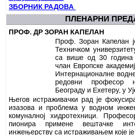
ЗБОРНИК РАДОВА
ПЛЕНАРНИ ПРЕ
ПРОФ. ДР ЗОРАН КАПЕЛАН
Проф. Зоран Капелан 
Техничком универзитет
са више од 30 година 
члан Европске академиј
Интернационалне водне 
редовни професор 
Београду и Еxетеру, у 
Његов истраживачки рад је фокуси
изазова и проблема у водном инже
комуналној хидротехници. Професо
пионира примене вештачке инт
инжењерству са истраживањем које је 