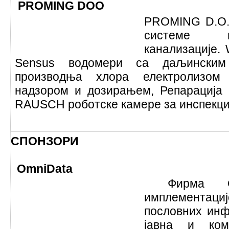
PROMING DOO
PROMING D.O.O
системе в
канализације. 
Sensus водомери са даљинским 
производња хлора електролизом
надзором и дозирањем, Репарација
RAUSCH роботске камере за инспекциј
СПОНЗОРИ
OmniData
Фирма
имплемента
пословних инф
јавна и ком