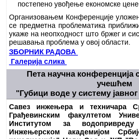
постепено увођење економске цене
Организовањем Конференције уложени
се предметна проблематика приближи
укаже на неопходност што бржег и си
решавања проблема у овој области.
ЗБОРНИК РАДОВА
Галерија слика
Пета научна конференција 
учешћем
"Губици воде у систему јавн
Савез инжењера и техничара С
Грађевинским факултетом Униве
Институтом за водопривреду
Инжењерском академијом Срби