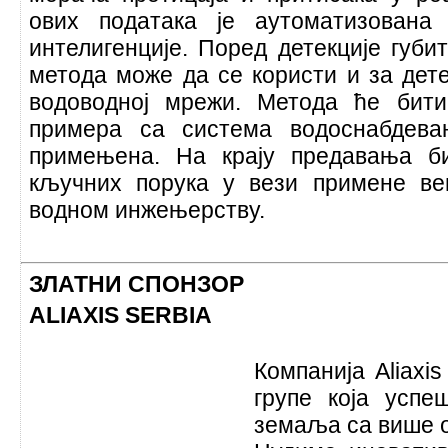
ових података је аутоматизована
интелигенције. Поред детекције губ
метода може да се користи и за дете
водоводној мрежи. Метода ће бит
примера са система водоснабдевањ
примењена. На крају предавања б
кључних порука у вези примене ве
водном инжењерству.
ЗЛАТНИ СПОНЗОР
ALIAXIS SERBIA
Компанија Aliaxis
групе која успе
земаља са више о