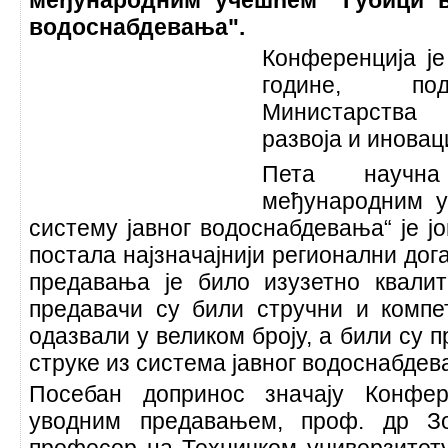
међународним учешћем "Губици в
водоснабдевања".
Конференција је
године, под
Министарства
развоја и иновац
Пета научна
међународним у
систему јавног водоснабдевања“ је јо
постала најзначајнији регионални дога
предавања је било изузетно квали
предавачи су били стручни и компе
одазвали у великом броју, а били су 
струке из система јавног водоснабдев
Посебан допринос значају Конфер
уводним предавањем, проф. др Зо