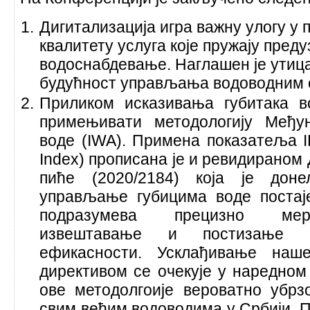
Дигитализација игра важну улогу у
квалитету услуга које пружају преду
водоснабдевање. Наглашен је утица
будућност управљања водоводним 
Приликом исказивања губитака в
примењивати методологију Међун
воде (IWA). Примена показатеља ILI
Index) прописана је и ревидираном
пиће (2020/2184) која је дон
управљање губицима воде постаје
подразумева прецизно мер
извештавање и постизање 
ефикасности. Усклађивање наш
директивом се очекује у наредном
ове методолгоије вероватно убрз
свим већим водоводима у Србији. П