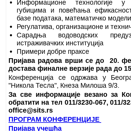
Информационе технологије у
губицима и повећања ефикасност
базе података, математичко модел
Регулатива, организационе и техни
Сарадња водоводских преду
истраживачких институција
Примери добре праксе
Пријава радова врши се до 20. фе
достава финалне верзије рада до 15
Конференција се одржава у Беогр
"Никола Тесла", Кнеза Милоша 9/3.
За све информације везано за Ко
обратити на тел 011/3230-067, 011/3
office@sits.rs
ПРОГРАМ КОНФЕРЕНЦИЈЕ
Пријава учешћа