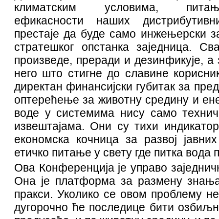
климатским условима, питањ
ефикасности наших дистрибутив
престаје да буде само инжењерски з
стратешког опстанка заједница. Св
произведе, преради и дезинфикује, а 
него што стигне до славине корисни
директан финансијски губитак за пред
оптерећење за животну средину и ене
воде у системима нису само техни
извештајама. Они су тихи индикато
економска кочница за развој јавних
етичко питање у свету где питка вода п
Ова Конференција је управо заједничк
Она је платформа за размену знања
пракси. Уколико се овом проблему н
дугорочно ће последице бити озбиљне