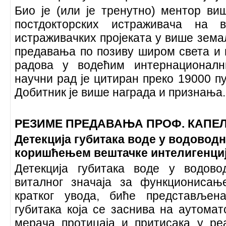
Био је (или је тренутно) ментор ви
постдокторских истраживача на в
истраживачких пројеката у више зема
предавања по позиву широм света и 
радова у водећим интернационалн
научни рад је цитиран преко 19000 пу
Добитник је више награда и признања
РЕЗИМЕ ПРЕДАВАЊА ПРОФ. КАПЕ
Детекција губитака воде у водовод
коришћењем вештачке интелигенци
Детекција губитака воде у водов
виталног значаја за функционисањ
кратког увода, биће представљен
губитака која се заснива на аутомат
мерача протицаја и притисака у р