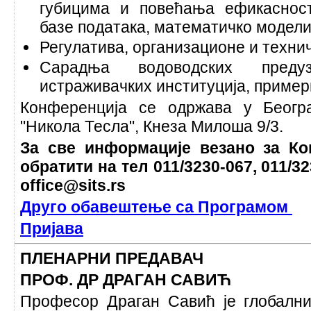
губицима и повећања ефикасност
базе података, математичко модел
Регулатива, организационе и техни
Сарадња водоводских преду
истраживачких институција, пример
Конференција се одржава у Беогр
"Никола Тесла", Кнеза Милоша 9/3.
За све информације везано за Ко
обратити на тел 011/3230-067, 011/3
office@sits.rs
Друго обавештење са Програмом
Пријава
ПЛЕНАРНИ ПРЕДАВАЧ
ПРОФ. ДР ДРАГАН САВИЋ
Професор Драган Савић је глобални