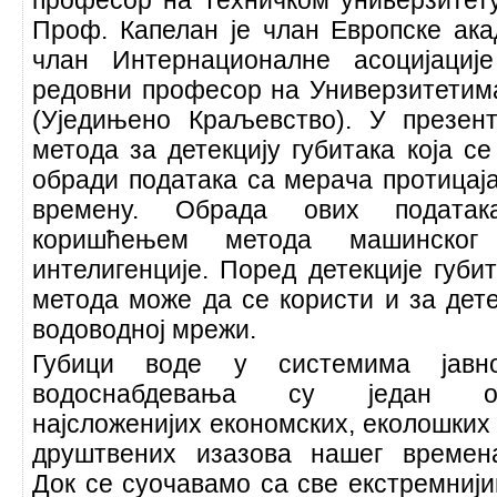
професор на Техничком универзитету
Проф. Капелан је члан Европске ака
члан Интернационалне асоцијациј
редовни професор на Универзитетима
(Уједињено Краљевство). У презен
метода за детекцију губитака која се
обради података са мерача протицај
времену. Обрада ових податак
коришћењем метода машинско
интелигенције. Поред детекције губ
метода може да се користи и за дете
водоводној мрежи.
Губици воде у системима јавно
водоснабдевања су један о
најсложенијих економских, еколошких
друштвених изазова нашег времен
Док се суочавамо са све екстремниј