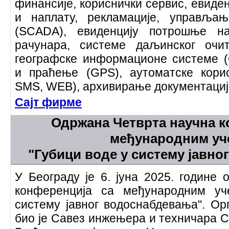
финансије, кориснички сервис, евиде
и наплату, рекламације, управља
(SCADA), евиденцију потрошње 
рачунара, системе даљинског очи
географске информационе системе (
и праћење (GPS), аутоматске корисн
SMS, WEB), архивирање документације
Сајт фирме
Одржана Четврта научна к
међународним у
"Губици воде у систему јавн
У Београду је 6. јуна 2025. године
конференција са међународним уч
систему јавног водоснабдевања". Ор
био је Савез инжењера и техничара С