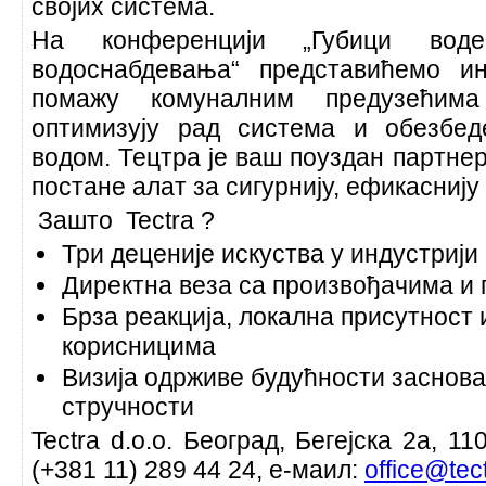
својих система.
На конференцији „Губици вод
водоснабдевања“ представићемо и
помажу комуналним предузећим
оптимизују рад система и обезбе
водом. Тецтра је ваш поуздан партнер
постане алат за сигурнију, ефикаснију
Зашто Tectra ?
Три деценије искуства у индустриј
Директна веза са произвођачима и
Брза реакција, локална присутност 
корисницима
Визија одрживе будућности заснова
стручности
Tectra d.o.o. Београд, Бегејска 2а, 1
(+381 11) 289 44 24, е-маил:
office@tect