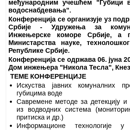
међународним учешћем "Губици в
водоснабдевања".
Конференција се организује уз по
Србије - Удружења за комун
Инжењерске коморе Србије, а 
Министарства науке, технолошког
Републике Србије.
Конференција се одржава 06. јуна 20
Дом инжењера "Никола Тесла", Кнез
ТЕМЕ КОНФЕРЕНЦИЈЕ
Искуства јавних комуналних п
губицима воде
Савремене методе за детекцију и
из водводних система (монитори
притиска и др.)
Информационе технологије у