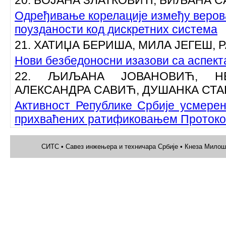
20. БОЈАНА ЗЛАТКОВИЋ, БИЉАНА 
Одређивање корелације између веров
поузданости код дискретних система
21. ХАТИЏА БЕРИША, МИЛА ЈЕГЕШ,
Нови безбедоносни изазови са аспект
22. ЉИЉАНА ЈОВАНОВИЋ, Н
АЛЕКСАНДРА САВИЋ, ДУШАНКА СТ
Активност Републике Србије усмере
прихваћених ратификовањем Протоко
СИТС • Савез инжењера и техничара Србије • Кнеза Милоша 