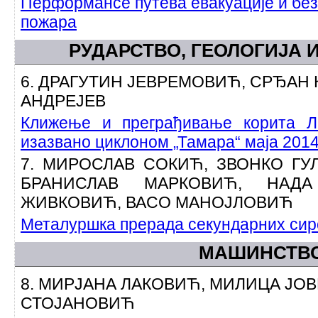
Перформансе путева евакуације и без
пожара
РУДАРСТВО, ГЕОЛОГИЈА 
6. ДРАГУТИН ЈЕВРЕМОВИЋ, СРЂАН 
АНДРЕЈЕВ
Клижење и преграђивање корита Л
изазвано циклоном „Тамара“ маја 2014
7. МИРОСЛАВ СОКИЋ, ЗВОНКО ГУ
БРАНИСЛАВ МАРКОВИЋ, НАДА
ЖИВКОВИЋ, ВАСО МАНОЈЛОВИЋ
Металуршка прерада секундарних сир
МАШИНСТВ
8. МИРЈАНА ЛАКОВИЋ, МИЛИЦА ЈО
СТОЈАНОВИЋ