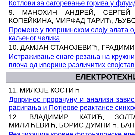
Котлови за сагоревање горива у флуи
9. МАНОХИН АНДРЕЙ, СЕРГЕЙ
КОПЕЙКИНА, МИРФАД ТАРИЋ, ЉУБ
Промене у површинском слоју алата о
каљеног челика
10. ДАМЈАН СТАНОЈЕВИЋ, ГРАДИМ
Истраживање снаге резања на кружни
плоча од иверице различитих својстав
ЕЛЕКТРОТЕХН
11. МИЛОЈЕ КОСТИЋ
Допринос прорачуну и анализи завис
расипања и Потјеове реактансе синхр
12. ВЛАДИМИР КАТИЋ, ЗОЛТ
МИЛИЋЕВИЋ, БОРИС ДУМНИЋ, БА
Реализација кровне фотонапонске еле