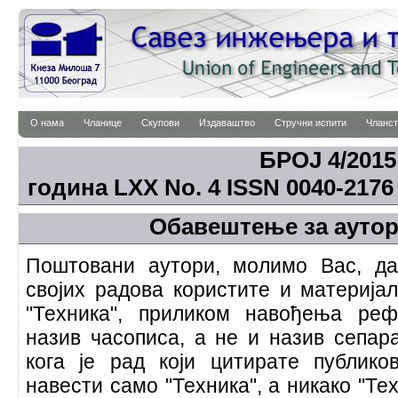
О нама
Чланице
Скупови
Издаваштво
Стручни испити
Чланст
БРОЈ 4/201
година LXX No. 4 ISSN 0040-2176 
Обавештење за ауто
Поштовани аутори, молимо Вас, да
својих радова користите и материја
"Техника", приликом навођења ре
назив часописа, а не и назив сепар
кога је рад који цитирате публико
навести само "Техника", а никако "Те