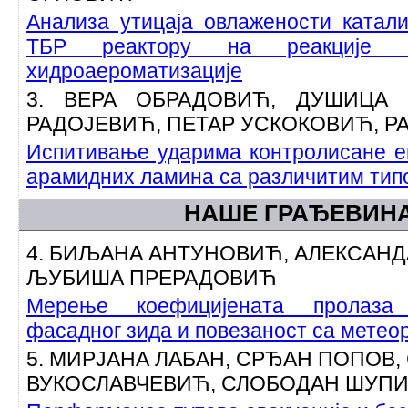
Анализа утицаја овлажености катали
ТБР реактору на реакције х
хидроаероматизације
3. ВЕРА ОБРАДОВИЋ, ДУШИЦА 
РАДОЈЕВИЋ, ПЕТАР УСКОКОВИЋ, Р
Испитивање ударима контролисане ен
арамидних ламина са различитим тип
НАШЕ ГРАЂЕВИН
4. БИЉАНА АНТУНОВИЋ, АЛЕКСАНД
ЉУБИША ПРЕРАДОВИЋ
Мерење коефицијената пролаза 
фасадног зида и повезаност са мете
5. МИРЈАНА ЛАБАН, СРЂАН ПОПОВ,
ВУКОСЛАВЧЕВИЋ, СЛОБОДАН ШУП