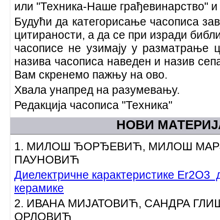
или "Техника-Наше грађевинарство" и
Будући да категорисање часописа зав
цитираности, а да се при изради библ
часописе не узимају у разматрање ц
назива часописа наведен и назив сеп
Вам скренемо пажњу на ово.
Хвала унапред на разумевању.
Редакција часописа "Техника"
НОВИ МАТЕРИ
1. МИЛОШ ЂОРЂЕВИЋ, МИЛОШ МАР
ПАУНОВИЋ
Диелектричне карактеристике Er2O3 
керамике
2. ИВАНА МИЈАТОВИЋ, САНДРА ГЛ
ОРЛОВИЋ