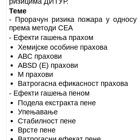
ризицима ДИТУР.
Теме
- Прорачун ризика пожара у односу
према методи CEA
- Ефекти гашења прахом
Хемијске особине прахова
ABC прахови
ABSD (E) прахови
М прахови
Ватрогасна ефикасност прахова
- Ефекти гашења пеном
Подела екстракта пене
Упењавање
Стабилност пене
Врсте пене
Ватрогасни ефекат пене