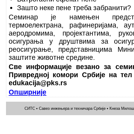
Зашто неке пене треба забранити?
Семинар је намењен предста
термоелектрана, рафинеријама, аут
аеродромима, пројектантима, рук
осигурања у друштвима за осиг
реосигурање, представницима Мини
заштите животне средине.
Све информације везано за семи
Привредној комори Србије на тел 
edukacija@pks.rs
Опширније
СИТС • Савез инжењера и техничара Србије • Кнеза Милоша 