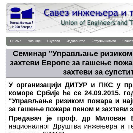
О нама
Чланице
Скупови
Издаваштво
Стручни испити
Чланст
Семинар "Управљање ризиком 
захтеви Европе за гашење пожа
захтеви за супсти
У организацији ДИТУР и ПКС у пр
коморе Србије ће се 24.09.2015. 
"Управљање ризиком пожара и нај
за гашење пожара пеном и захтеви з
Предавач је проф. др Милован 
националног Друштва инжењера и т